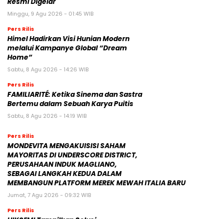
Congress & International Dragon
Award (IDA) Annual Conference 2026
Resmi Digelar
Minggu, 9 Agu 2026 - 01:45 WIB
Pers Rilis
Himel Hadirkan Visi Hunian Modern
melalui Kampanye Global “Dream
Home”
Sabtu, 8 Agu 2026 - 14:26 WIB
Pers Rilis
FAMILIARITÉ: Ketika Sinema dan Sastra
Bertemu dalam Sebuah Karya Puitis
Sabtu, 8 Agu 2026 - 14:19 WIB
Pers Rilis
MONDEVITA MENGAKUISISI SAHAM
MAYORITAS DI UNDERSCORE DISTRICT,
PERUSAHAAN INDUK MAGLIANO,
SEBAGAI LANGKAH KEDUA DALAM
MEMBANGUN PLATFORM MEREK MEWAH ITALIA BARU
Jumat, 7 Agu 2026 - 09:32 WIB