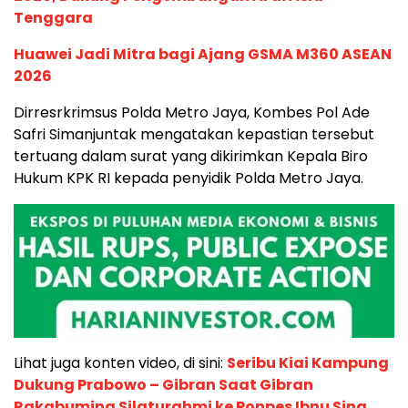
Tenggara
Huawei Jadi Mitra bagi Ajang GSMA M360 ASEAN
2026
Dirresrkrimsus Polda Metro Jaya, Kombes Pol Ade
Safri Simanjuntak mengatakan kepastian tersebut
tertuang dalam surat yang dikirimkan Kepala Biro
Hukum KPK RI kepada penyidik Polda Metro Jaya.
Lihat juga konten video, di sini:
Seribu Kiai Kampung
Dukung Prabowo – Gibran Saat Gibran
Rakabuming Silaturahmi ke Ponpes Ibnu Sina