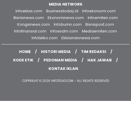
MEDIA NETWORK
Infoekbis.com
Businesstoday.id
Infoekonomi.com
Bisnisnews.com
Ekonominews.com
Infoemiten.com
Kongsinews.com
Infobumn.com
Bisnispost.com
Infofinansial.com
Infoesdm.com
Mediaemiten.com
Infotelko.com
Ekbisindonesia.com
HOME
HISTORI MEDIA
TIM REDAKSI
KODE ETIK
PEDOMAN MEDIA
HAK JAWAB
KONTAK IKLAN
COPYRIGHT © 2026 INFOTELKO.COM - ALL RIGHTS RESERVED