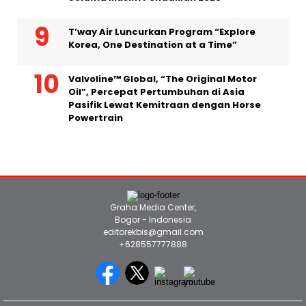
Lereng Es Khumbu di Gunung Everest
Selama Musim Pendakian 2026
T’way Air Luncurkan Program “Explore
Korea, One Destination at a Time”
Valvoline™ Global, “The Original Motor
Oil”, Percepat Pertumbuhan di Asia
Pasifik Lewat Kemitraan dengan Horse
Powertrain
Graha Media Center,
Bogor - Indonesia
editorekbis@gmail.com
+628557777888