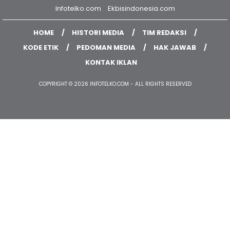
Infotelko.com
Ekbisindonesia.com
HOME
HISTORI MEDIA
TIM REDAKSI
KODE ETIK
PEDOMAN MEDIA
HAK JAWAB
KONTAK IKLAN
COPYRIGHT © 2026 INFOTELKO.COM - ALL RIGHTS RESERVED