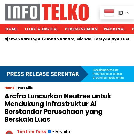
ID
HOME
TELKO & DIGITAL
PEREKONOMIAN
NASIONAL
en Saratoga Tambah Saham, Michael Soeryadjaya Kucurkan Rp
/
Home
Pers Rilis
Arcfra Luncurkan Neutree untuk
Mendukung Infrastruktur AI
Berstandar Perusahaan yang
Berskala Luas
Tim Info Telko
- Pewarta