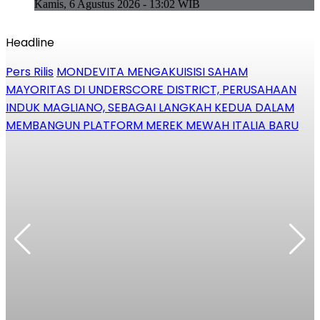
Kamis, 6 Agustus 2026 - 13:02 WIB
Headline
Pers Rilis
MONDEVITA MENGAKUISISI SAHAM
P
MAYORITAS DI UNDERSCORE DISTRICT, PERUSAHAAN
u
INDUK MAGLIANO, SEBAGAI LANGKAH KEDUA DALAM
MEMBANGUN PLATFORM MEREK MEWAH ITALIA BARU