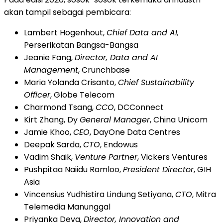
akan tampil sebagai pembicara:
Lambert Hogenhout,
Chief Data and AI,
Perserikatan Bangsa-Bangsa
Jeanie Fang,
Director, Data and AI
Management
, Crunchbase
Maria Yolanda Crisanto,
Chief Sustainability
Officer
, Globe Telecom
Charmond Tsang,
CCO
, DCConnect
Kirt Zhang, Dy
General Manager
, China Unicom
Jamie Khoo,
CEO
, DayOne Data Centres
Deepak Sarda,
CTO
, Endowus
Vadim Shaik,
Venture Partner
, Vickers Ventures
Pushpitaa Naiidu Ramloo,
President Director
, GIH
Asia
Vincensius Yudhistira Lindung Setiyana,
CTO
, Mitra
Telemedia Manunggal
Priyanka Deva,
Director, Innovation and