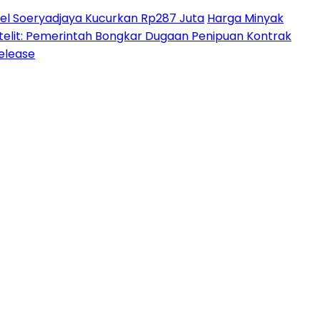
l Soeryadjaya Kucurkan Rp287 Juta
Harga Minyak
lit: Pemerintah Bongkar Dugaan Penipuan Kontrak
Release