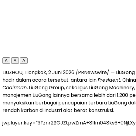
A
A
A
LIUZHOU, Tiongkok, 2 Juni 2026 /PRNewswire/ — LiuGong 
hadir dalam acara tersebut, antara lain
President
, Chin
Chairman
, LiuGong Group, sekaligus LiuGong Machinery,
manajemen LiuGong lainnya bersama lebih dari 1.200 pela
menyaksikan berbagai pencapaian terbaru LiuGong dala
rendah karbon di industri alat berat konstruksi.
jwplayer.key=”3Fznr2BGJZtpwZmA+81lm048ks6+0NjLX