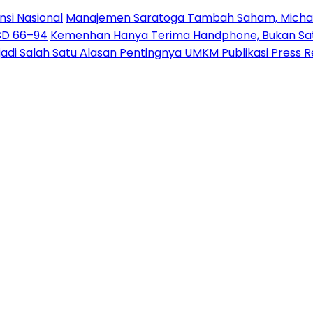
nsi Nasional
Manajemen Saratoga Tambah Saham, Michae
USD 66–94
Kemenhan Hanya Terima Handphone, Bukan Sate
jadi Salah Satu Alasan Pentingnya UMKM Publikasi Press 