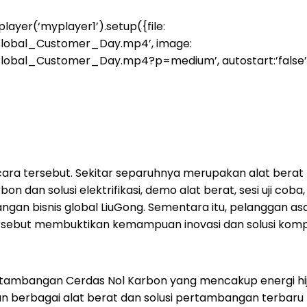
player(‘myplayer1’).setup({file:
Global_Customer_Day.mp4’, image:
_Customer_Day.mp4?p=medium’, autostart:’false’, stretch
cara tersebut. Sekitar separuhnya merupakan alat berat b
on dan solusi elektrifikasi, demo alat berat, sesi uji co
an bisnis global LiuGong. Sementara itu, pelanggan asa
sebut membuktikan kemampuan inovasi dan solusi kompre
ertambangan Cerdas Nol Karbon yang mencakup energi hija
an berbagai alat berat dan solusi pertambangan terbaru 