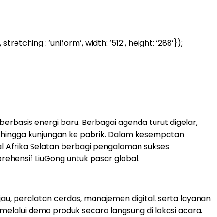
ing : ‘uniform’, width: ‘512’, height: ‘288’});
erbasis energi baru. Berbagai agenda turut digelar,
ba, hingga kunjungan ke pabrik. Dalam kesempatan
l Afrika Selatan berbagi pengalaman sukses
hensif LiuGong untuk pasar global.
u, peralatan cerdas, manajemen digital, serta layanan
melalui demo produk secara langsung di lokasi acara.