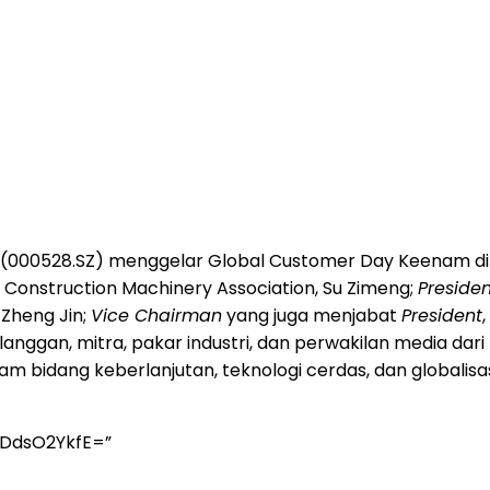
(000528.SZ) menggelar Global Customer Day Keenam di Liu
a Construction Machinery Association, Su Zimeng;
Presiden
 Zheng Jin;
Vice Chairman
yang juga menjabat
President
nggan, mitra, pakar industri, dan perwakilan media dari 
m bidang keberlanjutan, teknologi cerdas, dan globalis
yDdsO2YkfE=”