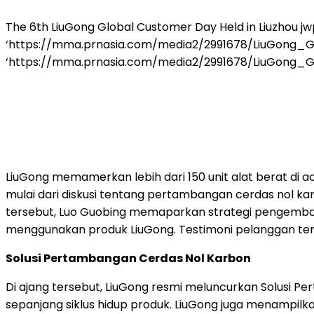
The 6th LiuGong Global Customer Day Held in Liuzhou
jw
‘https://mma.prnasia.com/media2/2991678/LiuGong_
‘https://mma.prnasia.com/media2/2991678/LiuGong_Global
LiuGong memamerkan lebih dari 150 unit alat berat di a
mulai dari diskusi tentang pertambangan cerdas nol karb
tersebut, Luo Guobing memaparkan strategi pengembang
menggunakan produk LiuGong. Testimoni pelanggan ter
Solusi Pertambangan Cerdas Nol Karbon
Di ajang tersebut, LiuGong resmi meluncurkan Solusi P
sepanjang siklus hidup produk. LiuGong juga menampilk