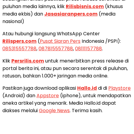
puluhan media lainnya, klik
Rilisbisnis.com
(khusus
media ekbis) dan
Jasasiaranpers.com
(media
nasional)
Atau hubungi langsung WhatsApp Center
Rilispers.com
(
Pusat Siaran Pers
Indonesia /PSPI):
085315557788
,
087815557788
,
08111157788
.
Klik
Persrilis.com
untuk menerbitkan press release di
portal berita ini, atau pun secara serentak di puluhan,
ratusan, bahkan 1.000+ jaringan media online.
Pastikan juga download aplikasi
Hallo.id
di di
Playstore
(Android) dan
Appstore
(iphone), untuk mendapatkan
aneka artikel yang menarik. Media Hallo.id dapat
diakses melalui
Google News
. Terima kasih.