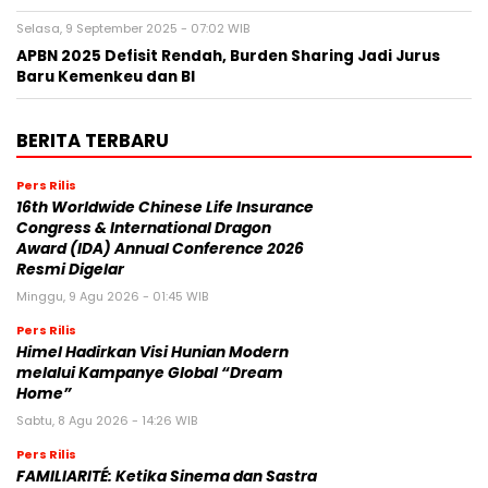
Selasa, 9 September 2025 - 07:02 WIB
APBN 2025 Defisit Rendah, Burden Sharing Jadi Jurus
Baru Kemenkeu dan BI
BERITA TERBARU
Pers Rilis
16th Worldwide Chinese Life Insurance
Congress & International Dragon
Award (IDA) Annual Conference 2026
Resmi Digelar
Minggu, 9 Agu 2026 - 01:45 WIB
Pers Rilis
Himel Hadirkan Visi Hunian Modern
melalui Kampanye Global “Dream
Home”
Sabtu, 8 Agu 2026 - 14:26 WIB
Pers Rilis
FAMILIARITÉ: Ketika Sinema dan Sastra