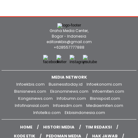
Graha Media Center,
Bogor - Indonesia
editorekbis@gmail.com
+628557777888
MEDIA NETWORK
Infoekbis.com
Businesstoday.id
Infoekonomi.com
Bisnisnews.com
Ekonominews.com
Infoemiten.com
Kongsinews.com
Infobumn.com
Bisnispost.com
Infofinansial.com
Infoesdm.com
Mediaemiten.com
Infotelko.com
Ekbisindonesia.com
HOME
HISTORI MEDIA
TIM REDAKSI
KODE ETIK
PEDOMAN MEDIA
HAK JAWAB