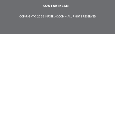
KONTAK IKLAN
COPYRIGHT © 2026 INFOTELKO.COM - ALL RIGHTS RESERVED