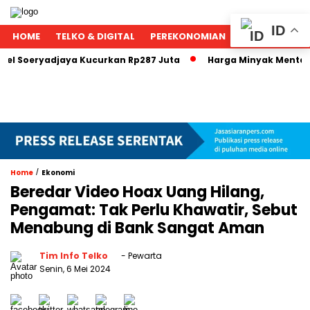
ID
HOME
TELKO & DIGITAL
PEREKONOMIAN
NASIONAL
ryadjaya Kucurkan Rp287 Juta
Harga Minyak Mentah Berpot
/
Home
Ekonomi
Beredar Video Hoax Uang Hilang,
Pengamat: Tak Perlu Khawatir, Sebut
Menabung di Bank Sangat Aman
Tim Info Telko
- Pewarta
Senin, 6 Mei 2024