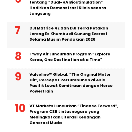
tentang “Dual-HA Biostimulation”
Hadirkan Demonstrasi Klinis secara
Langsung
DJI Matrice 4E dan DJI Terra Petakan
Lereng Es Khumbu di Gunung Everest
Selama Musim Pendakian 2026
T’way Air Luncurkan Program “Explore
Korea, One Destination at a Time”
Valvoline™ Global, “The Original Motor
Oil”, Percepat Pertumbuhan di Asia
Pasifik Lewat Kemitraan dengan Horse
Powertrain
VT Markets Luncurkan “Finance Forward”,
Program CSR Lintasnegara yang
Meningkatkan Literasi Keuangan
Generasi Muda