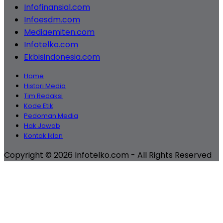
Infofinansial.com
Infoesdm.com
Mediaemiten.com
Infotelko.com
Ekbisindonesia.com
Home
Histori Media
Tim Redaksi
Kode Etik
Pedoman Media
Hak Jawab
Kontak Iklan
Copyright © 2026 Infotelko.com - All Rights Reserved