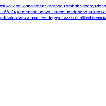
nsi Nasional
Manajemen Saratoga Tambah Saham, Michae
USD 66–94
Kemenhan Hanya Terima Handphone, Bukan Sate
jadi Salah Satu Alasan Pentingnya UMKM Publikasi Press 