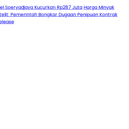
l Soeryadjaya Kucurkan Rp287 Juta
Harga Minyak
lit: Pemerintah Bongkar Dugaan Penipuan Kontrak
Release