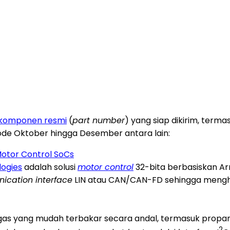
komponen resmi
(
part number
) yang siap dikirim, term
ode Oktober hingga Desember antara lain:
Motor Control SoCs
logies
adalah solusi
motor control
32-bita berbasiskan A
cation interface
LIN atau CAN/CAN-FD sehingga menghadi
 yang mudah terbakar secara andal, termasuk propana
2