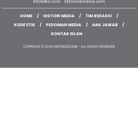
Infotelko.com
Ekbisindonesia.com
HOME
HISTORI MEDIA
TIM REDAKSI
KODE ETIK
PEDOMAN MEDIA
HAK JAWAB
KONTAK IKLAN
COPYRIGHT © 2026 INFOTELKO.COM - ALL RIGHTS RESERVED