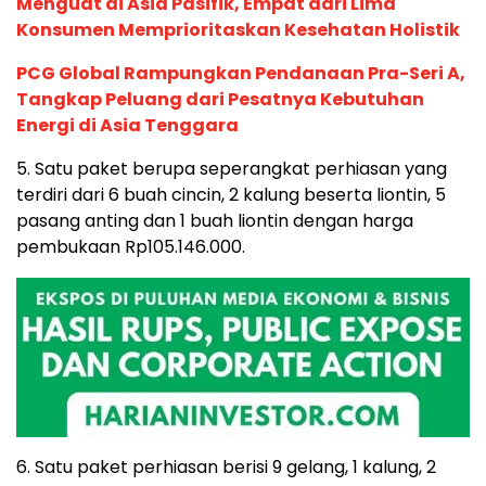
Menguat di Asia Pasifik, Empat dari Lima
Konsumen Memprioritaskan Kesehatan Holistik
PCG Global Rampungkan Pendanaan Pra-Seri A,
Tangkap Peluang dari Pesatnya Kebutuhan
Energi di Asia Tenggara
5. Satu paket berupa seperangkat perhiasan yang
terdiri dari 6 buah cincin, 2 kalung beserta liontin, 5
pasang anting dan 1 buah liontin dengan harga
pembukaan Rp105.146.000.
6. Satu paket perhiasan berisi 9 gelang, 1 kalung, 2