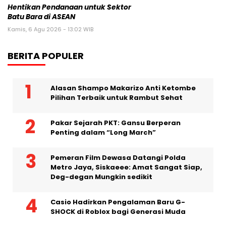
Hentikan Pendanaan untuk Sektor
Batu Bara di ASEAN
Kamis, 6 Agu 2026 - 13:02 WIB
BERITA POPULER
Alasan Shampo Makarizo Anti Ketombe
Pilihan Terbaik untuk Rambut Sehat
Pakar Sejarah PKT: Gansu Berperan
Penting dalam “Long March”
Pemeran Film Dewasa Datangi Polda
Metro Jaya, Siskaeee: Amat Sangat Siap,
Deg-degan Mungkin sedikit
Casio Hadirkan Pengalaman Baru G-
SHOCK di Roblox bagi Generasi Muda