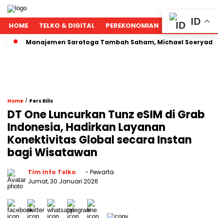
ID
HOME
TELKO & DIGITAL
PEREKONOMIAN
NASIONAL
Manajemen Saratoga Tambah Saham, Michael Soeryadjaya Ku
/
Home
Pers Rilis
DT One Luncurkan Tunz eSIM di Grab
Indonesia, Hadirkan Layanan
Konektivitas Global secara Instan
bagi Wisatawan
Tim Info Telko
- Pewarta
Jumat, 30 Januari 2026