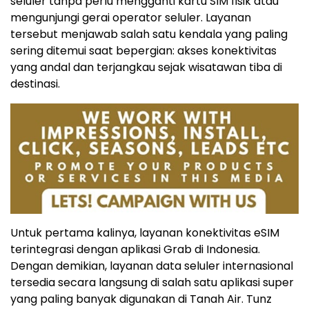
seluler tanpa perlu mengganti kartu SIM fisik atau
mengunjungi gerai operator seluler. Layanan
tersebut menjawab salah satu kendala yang paling
sering ditemui saat bepergian: akses konektivitas
yang andal dan terjangkau sejak wisatawan tiba di
destinasi.
Untuk pertama kalinya, layanan konektivitas eSIM
terintegrasi dengan aplikasi Grab di Indonesia.
Dengan demikian, layanan data seluler internasional
tersedia secara langsung di salah satu aplikasi super
yang paling banyak digunakan di Tanah Air. Tunz