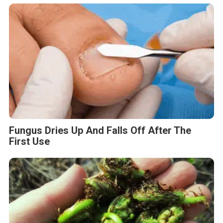
Fungus Dries Up And Falls Off After The
First Use