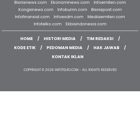
Bisnisnews.com
Ekonominews.com
Infoemiten.com
Kongsinews.com
Infobumn.com
Bisnispost.com
Infofinansial.com
Infoesdm.com
Mediaemiten.com
Infotelko.com
Ekbisindonesia.com
HOME
HISTORI MEDIA
TIM REDAKSI
KODE ETIK
PEDOMAN MEDIA
HAK JAWAB
KONTAK IKLAN
COPYRIGHT © 2026 INFOTELKO.COM - ALL RIGHTS RESERVED