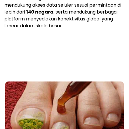
mendukung akses data seluler sesuai permintaan di
lebih dari
140 negara
, serta mendukung berbagai
platform menyediakan konektivitas global yang
lancar dalam skala besar.