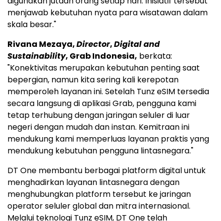
digunakan jutaan orang setiap hari. Inisiatif tersebut
menjawab kebutuhan nyata para wisatawan dalam
skala besar."
Rivana Mezaya,
Director
,
Digital and
Sustainability
, Grab Indonesia,
berkata:
"Konektivitas merupakan kebutuhan penting saat
bepergian, namun kita sering kali kerepotan
memperoleh layanan ini. Setelah Tunz eSIM tersedia
secara langsung di aplikasi Grab, pengguna kami
tetap terhubung dengan jaringan seluler di luar
negeri dengan mudah dan instan. Kemitraan ini
mendukung kami memperluas layanan praktis yang
mendukung kebutuhan pengguna lintasnegara."
DT One membantu berbagai platform digital untuk
menghadirkan layanan lintasnegara dengan
menghubungkan platform tersebut ke jaringan
operator seluler global dan mitra internasional.
Melalui teknologi Tunz eSIM, DT One telah