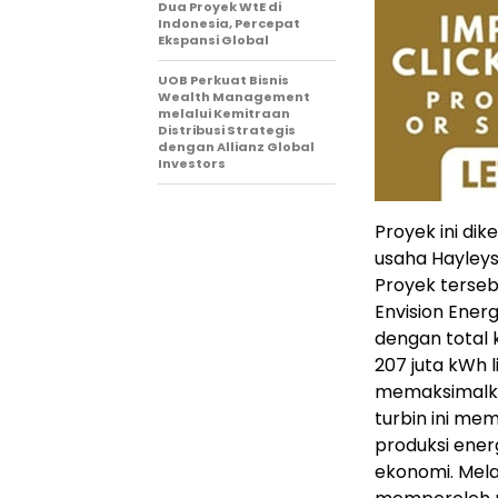
Dua Proyek WtE di
Indonesia, Percepat
Ekspansi Global
UOB Perkuat Bisnis
Wealth Management
melalui Kemitraan
Distribusi Strategis
dengan Allianz Global
Investors
Proyek ini di
usaha Hayleys
Proyek terseb
Envision Ener
dengan total 
207 juta kWh l
memaksimalkan
turbin ini me
produksi ener
ekonomi. Melal