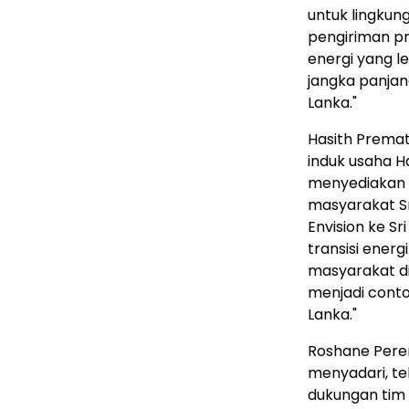
untuk lingkun
pengiriman pr
energi yang le
jangka panjang
Lanka."
Hasith Premat
induk usaha H
menyediakan e
masyarakat Sr
Envision ke S
transisi energ
masyarakat di 
menjadi conto
Lanka."
Roshane Pere
menyadari, te
dukungan tim 