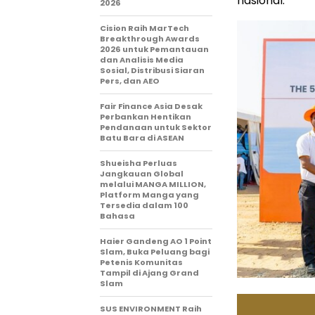
nasional.
2026
Cision Raih MarTech
Breakthrough Awards
2026 untuk Pemantauan
dan Analisis Media
Sosial, Distribusi Siaran
Pers, dan AEO
Fair Finance Asia Desak
Perbankan Hentikan
Pendanaan untuk Sektor
Batu Bara di ASEAN
Shueisha Perluas
Jangkauan Global
melalui MANGA MILLION,
Platform Manga yang
Tersedia dalam 100
Bahasa
Haier Gandeng AO 1 Point
Slam, Buka Peluang bagi
Petenis Komunitas
Tampil di Ajang Grand
Slam
SUS ENVIRONMENT Raih