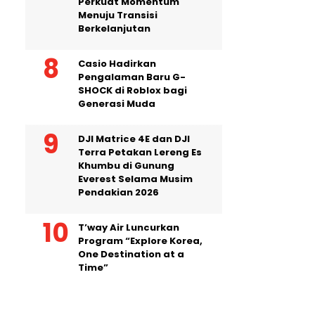
Perkuat Momentum
Menuju Transisi
Berkelanjutan
Casio Hadirkan
Pengalaman Baru G-
SHOCK di Roblox bagi
Generasi Muda
DJI Matrice 4E dan DJI
Terra Petakan Lereng Es
Khumbu di Gunung
Everest Selama Musim
Pendakian 2026
T’way Air Luncurkan
Program “Explore Korea,
One Destination at a
Time”