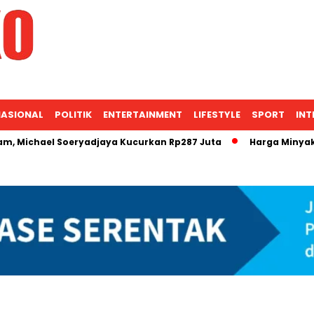
ASIONAL
POLITIK
ENTERTAINMENT
LIFESTYLE
SPORT
INT
el Soeryadjaya Kucurkan Rp287 Juta
Harga Minyak Mentah 