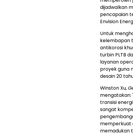
memperoleh pes
dijadwalkan m
pencapaian t
Envision Energ
Untuk menghad
kelembapan ti
antikorosi kh
turbin PLTB d
layanan opera
proyek guna 
desain 20 tah
Winston Xu,
G
mengatakan: "
transisi ener
sangat kompet
pengembangan 
memperkuat e
memadukan tekn