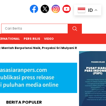
ID
ERNATIONAL
PERS RILIS
VIDEO
Berpotensi Naik, Proyeksi Sri Mulyani Rentang USD 66–94
K
BERITA POPULER