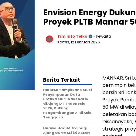
Envision Energy Dukung
Proyek PLTB Mannar 5
Tim Info Telko
- Pewarta
Kamis, 12 Februari 2026
MANNAR, Sri L
Berita Terkait
pemimpin tekno
HIKSEMI Tampilkan Solusi
bersih Sri La
Penyimpanan Data
Proyek Pemban
untuk Seluruh Skenario
di Ajang DTI Indonesia
50 MW di wila
2026, Dukung
Pengembangan AI di Asia
peletakan bat
Tenggara
Dissanayake,
strategis pro
Huawei Jadi Mitra bagi
Ajang GSMA M360 ASEAN