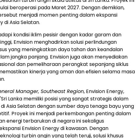
anan turbin angin skala utilitas di Sri Lanka. Proyek ini
ulai beroperasi pada Maret 2027. Dengan demikian,
ersebut menjadi momen penting dalam ekspansi
y di Asia Selatan.
api kondisi iklim pesisir dengan kadar garam dan
nggi, Envision menghadirkan solusi perlindungan
usus yang meningkatkan daya tahan dan keandalan
alam jangka panjang. Envision juga akan menyediakan
sional dan pemeliharaan perangkat sepanjang siklus
memastikan kinerja yang aman dan efisien selama masa
un.
eneral Manager, Southeast Region
, Envision Energy,
Sri Lanka memiliki posisi yang sangat strategis dalam
gi di Asia Selatan dengan sumber daya tenaga bayu yang
itif. Proyek ini menjadi perkembangan penting dalam
energi terbarukan di negara ini sekaligus
kspansi Envision Energy di kawasan. Dengan
ologi turbin angin yang telah teruji, solusi khusus