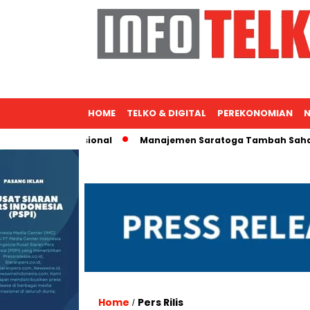
HOME
TELKO & DIGITAL
PEREKONOMIAN
N
kspansi Nasional
Manajemen Saratoga Tambah Saham, Micha
Home
Pers Rilis
/