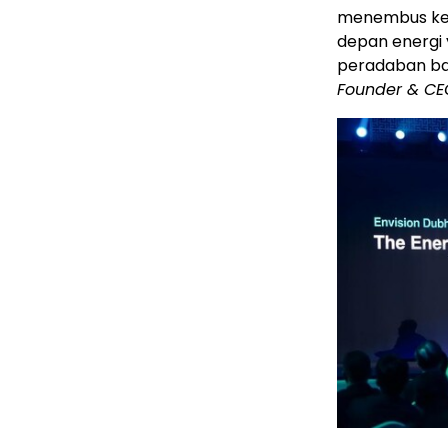
menembus keg
depan energi
peradaban bar
Founder & CE