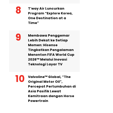
T’way Air Luncurkan
Program “Explore Korea,
One Destination at a
Time”
Membawa Penggemar
Lebih Dekat ke Setiap
Momen: Hisense
Tingkatkan Pengalaman
Menonton FIFA World Cup
2026™ Melalui Inovasi
Teknologi Layar TV
Valvoline™ Global, “The
Original Motor Oil”,
Percepat Pertumbuhan di
Asia Pasifik Lewat
Kemitraan dengan Horse
Powertrain