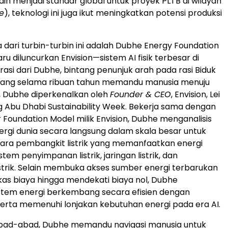
ain menjadi standar global untuk proyek PLTB di wilayah
e
), teknologi ini juga ikut meningkatkan potensi produksi
dari turbin-turbin ini adalah Dubhe Energy Foundation
u diluncurkan Envision—sistem AI fisik terbesar di
irasi dari Dubhe, bintang penunjuk arah pada rasi Biduk
yang selama ribuan tahun memandu manusia menuju
, Dubhe diperkenalkan oleh
Founder & CEO
, Envision, Lei
ng Abu Dhabi Sustainability Week. Bekerja sama dengan
r Foundation Model milik Envision, Dubhe menganalisis
nergi dunia secara langsung dalam skala besar untuk
tara pembangkit listrik yang memanfaatkan energi
stem penyimpanan listrik, jaringan listrik, dan
strik. Selain membuka akses sumber energi terbarukan
s biaya hingga mendekati biaya nol, Dubhe
tem energi berkembang secara efisien dengan
serta memenuhi lonjakan kebutuhan energi pada era AI.
bad-abad, Dubhe memandu navigasi manusia untuk