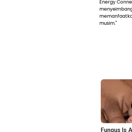
Energy Conne
menyeimbangka
memanfaatkan 
musim."