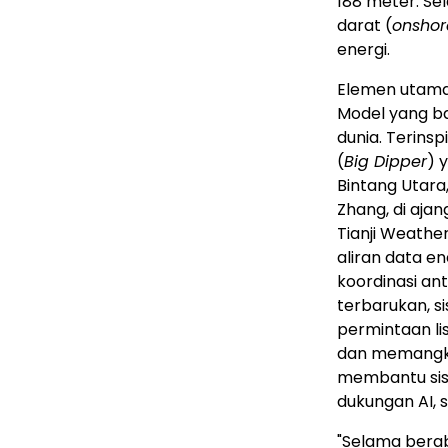
188 meter. Sel
darat (
onshor
energi.
Elemen utama 
Model yang bar
dunia. Terinsp
(
Big Dipper
) 
Bintang Utara
Zhang, di aja
Tianji Weathe
aliran data e
koordinasi an
terbarukan, si
permintaan li
dan memangka
membantu sis
dukungan AI, 
"Selama bera