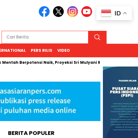
ID
ERNATIONAL
PERS RILIS
VIDEO
erpotensi Naik, Proyeksi Sri Mulyani Rentang USD 66–94
Ke
BERITA POPULER