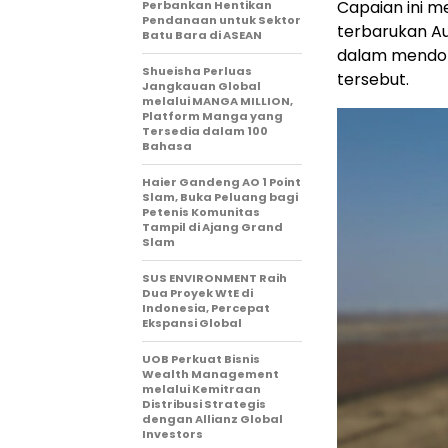
Capaian ini m
Perbankan Hentikan
Pendanaan untuk Sektor
terbarukan Au
Batu Bara di ASEAN
dalam mendoro
Shueisha Perluas
tersebut.
Jangkauan Global
melalui MANGA MILLION,
Platform Manga yang
Tersedia dalam 100
Bahasa
Haier Gandeng AO 1 Point
Slam, Buka Peluang bagi
Petenis Komunitas
Tampil di Ajang Grand
Slam
SUS ENVIRONMENT Raih
Dua Proyek WtE di
Indonesia, Percepat
Ekspansi Global
UOB Perkuat Bisnis
Wealth Management
melalui Kemitraan
Distribusi Strategis
dengan Allianz Global
Investors