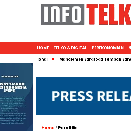
HOME
TELKO & DIGITAL
PEREKONOMIAN
N
spansi Nasional
Manajemen Saratoga Tambah Saham, Michae
Home
Pers Rilis
/