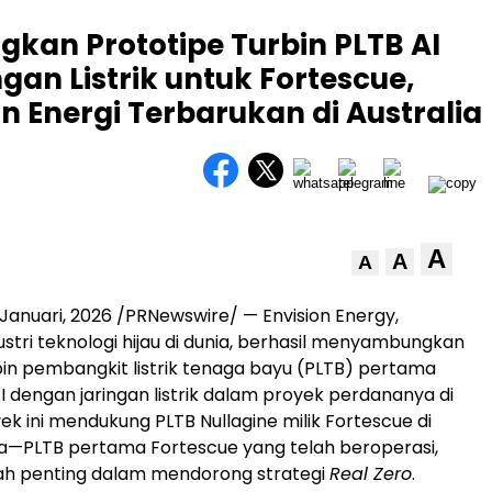
gkan Prototipe Turbin PLTB AI
an Listrik untuk Fortescue,
 Energi Terbarukan di Australia
A
A
A
 Januari, 2026
/PRNewswire/ — Envision Energy,
stri teknologi hijau di dunia, berhasil menyambungkan
bin pembangkit listrik tenaga bayu (PLTB) pertama
I dengan jaringan listrik dalam proyek perdananya di
yek ini mendukung PLTB Nullagine milik Fortescue di
ra—PLTB pertama Fortescue yang telah beroperasi,
ah penting dalam mendorong strategi
Real Zero
.