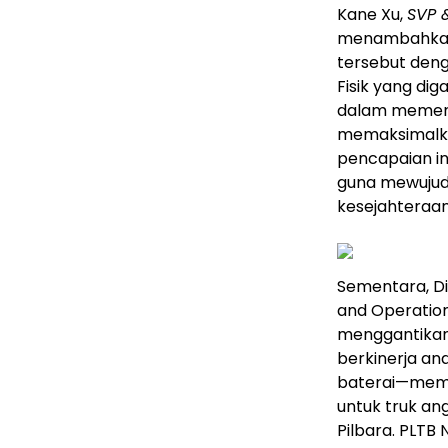
Kane Xu,
SVP 
menambahkan,
tersebut deng
Fisik yang di
dalam memenuhi
memaksimalkan
pencapaian in
guna mewujudk
kesejahteraan
Sementara, D
and Operatio
menggantikan 
berkinerja an
baterai—memas
untuk truk angk
Pilbara. PLTB