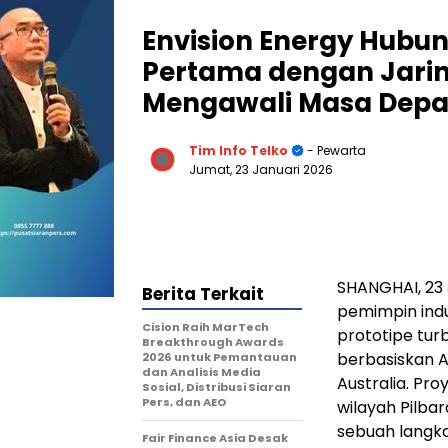
Envision Energy Hubun
Pertama dengan Jaring
Mengawali Masa Depan
Tim Info Telko
- Pewarta
Jumat, 23 Januari 2026
SHANGHAI
,
23
Berita Terkait
pemimpin indu
Cision Raih MarTech
prototipe tur
Breakthrough Awards
berbasiskan A
2026 untuk Pemantauan
dan Analisis Media
Australia. Pro
Sosial, Distribusi Siaran
Pers, dan AEO
wilayah Pilba
sebuah langk
Fair Finance Asia Desak