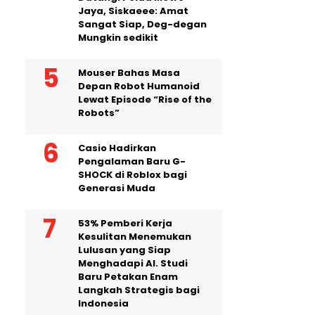
Jaya, Siskaeee: Amat
Sangat Siap, Deg-degan
Mungkin sedikit
Mouser Bahas Masa
Depan Robot Humanoid
Lewat Episode “Rise of the
Robots”
Casio Hadirkan
Pengalaman Baru G-
SHOCK di Roblox bagi
Generasi Muda
53% Pemberi Kerja
Kesulitan Menemukan
Lulusan yang Siap
Menghadapi AI. Studi
Baru Petakan Enam
Langkah Strategis bagi
Indonesia