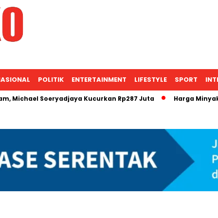
ASIONAL
POLITIK
ENTERTAINMENT
LIFESTYLE
SPORT
INT
l Soeryadjaya Kucurkan Rp287 Juta
Harga Minyak Mentah B