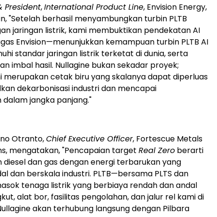
& President
,
International Product Line
, Envision Energy,
 "Setelah berhasil menyambungkan turbin PLTB
an jaringan listrik, kami membuktikan pendekatan AI
gagas Envision—menunjukkan kemampuan turbin PLTB AI
 standar jaringan listrik terketat di dunia, serta
 imbal hasil. Nullagine bukan sekadar proyek;
i merupakan cetak biru yang skalanya dapat diperluas
an dekarbonisasi industri dan mencapai
 dalam jangka panjang."
ino Otranto,
Chief Executive Officer
, Fortescue Metals
ns, mengatakan, "Pencapaian target
Real Zero
berarti
diesel dan gas dengan energi terbarukan yang
dal dan berskala industri. PLTB—bersama PLTS dan
ok tenaga listrik yang berbiaya rendah dan andal
ut, alat bor, fasilitas pengolahan, dan jalur rel kami di
 Nullagine akan terhubung langsung dengan Pilbara