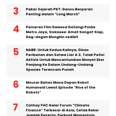
53% Pemberi Kerja Kesulitan Menemukan
Lulusan yang Siap Menghadapi AI. Studi
Baru Petakan Enam Langkah Strategis
bagi Indonesia
Pakar Sejarah PKT: Gansu Berperan
Penting dalam “Long March”
Pemeran Film Dewasa Datangi Polda
Metro Jaya, Siskaeee: Amat Sangat Siap,
Deg-degan Mungkin sedikit
NABR: Untuk Kedua Kalinya, Dinas
Perikanan dan Satwa Liar A.S. Tolak Petisi
Aktivis Untuk Mencantumkan Monyet Ekor
Panjang Ke Dalam Undang-Undang
Spesies Terancam Punah
Mouser Bahas Masa Depan Robot
Humanoid Lewat Episode “Rise of the
Robots”