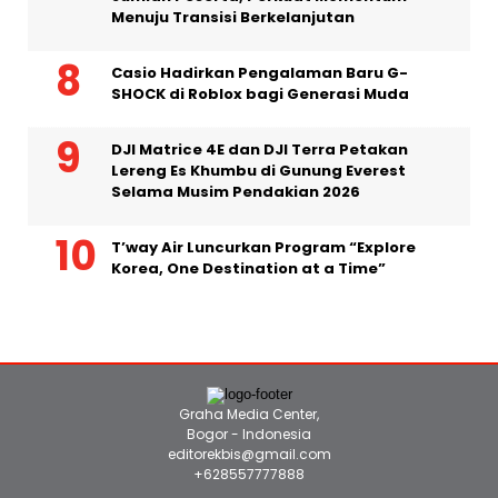
Cathay FHC Gelar Forum “Climate
Finance” Terbesar di Asia, Cetak Rekor
Jumlah Peserta, Perkuat Momentum
Menuju Transisi Berkelanjutan
Casio Hadirkan Pengalaman Baru G-
SHOCK di Roblox bagi Generasi Muda
DJI Matrice 4E dan DJI Terra Petakan
Lereng Es Khumbu di Gunung Everest
Selama Musim Pendakian 2026
T’way Air Luncurkan Program “Explore
Korea, One Destination at a Time”