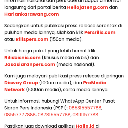
Informasi nasional dari pers daerah dapat dimonitor
langsumg dari portal berita
Hellojateng.com
dan
Hariankarawang.com
Sedangkan untuk publikasi press release serentak di
puluhan media lainnya, silahkan klik
Persrilis.com
atau
Rilispers.com
(150an media).
Untuk harga paket yang lebih hemat klik
Rilisbisnis.com
(khusus media ekbis) dan
Jasasiaranpers.com
(media nasional).
Kami juga melayani publikasi press release di jaringan
Disway Group
(100an media), dan
ProMedia
Network
(1000an media), serta media lainnya.
Untuk informasi, hubungi WhatsApp Center Pusat
Siaran Pers Indonesia (PSPI):
085315557788
,
08557777888
,
087815557788
,
08111157788
.