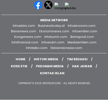
Graha Media Center,
Bogor - Indonesia
editorekbis@gmail.com
+628557777888
MEDIA NETWORK
Infoekbis.com
Businesstoday.id
Infoekonomi.com
Bisnisnews.com
Ekonominews.com
Infoemiten.com
Kongsinews.com
Infobumn.com
Bisnispost.com
Infofinansial.com
Infoesdm.com
Mediaemiten.com
Infotelko.com
Ekbisindonesia.com
HOME
HISTORI MEDIA
TIM REDAKSI
KODE ETIK
PEDOMAN MEDIA
HAK JAWAB
KONTAK IKLAN
COPYRIGHT © 2026 INFOTELKO.COM - ALL RIGHTS RESERVED