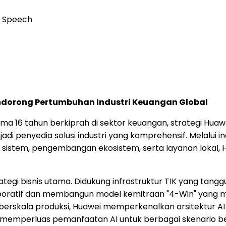
e Speech
endorong Pertumbuhan Industri Keuangan Global
lama 16 tahun berkiprah di sektor keuangan, strategi Hu
di penyedia solusi industri yang komprehensif. Melalui i
a sistem, pengembangan ekosistem, serta layanan lokal
rategi bisnis utama. Didukung infrastruktur TIK yang tan
atif dan membangun model kemitraan "4-Win" yang melib
rskala produksi, Huawei memperkenalkan arsitektur AI 
emperluas pemanfaatan AI untuk berbagai skenario bern