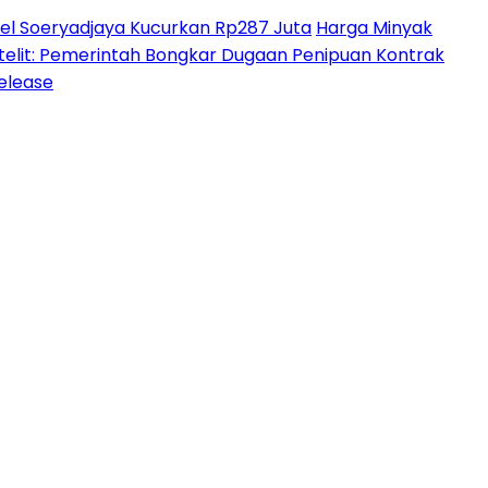
l Soeryadjaya Kucurkan Rp287 Juta
Harga Minyak
lit: Pemerintah Bongkar Dugaan Penipuan Kontrak
Release