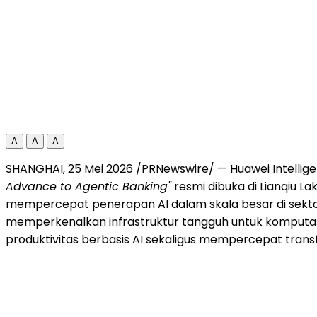
A
A
A
SHANGHAI, 25 Mei 2026 /PRNewswire/ — Huawei Intellig
Advance to Agentic Banking"
resmi dibuka di Lianqiu L
mempercepat penerapan AI dalam skala besar di sektor k
memperkenalkan infrastruktur tangguh untuk komput
produktivitas berbasis AI sekaligus mempercepat transf