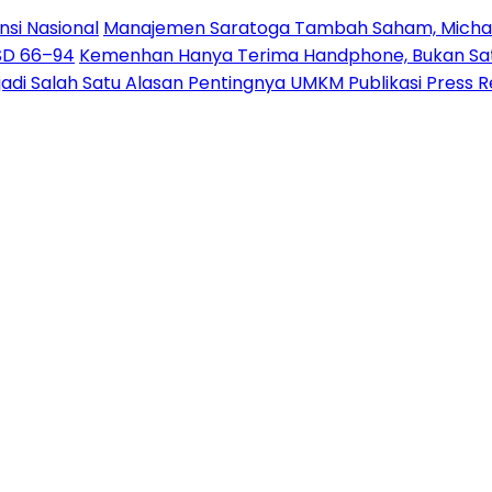
nsi Nasional
Manajemen Saratoga Tambah Saham, Michae
USD 66–94
Kemenhan Hanya Terima Handphone, Bukan Sate
jadi Salah Satu Alasan Pentingnya UMKM Publikasi Press 