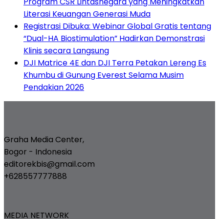
Program CSR Lintasnegara yang Meningkatkan
Literasi Keuangan Generasi Muda
Registrasi Dibuka: Webinar Global Gratis tentang
“Dual-HA Biostimulation” Hadirkan Demonstrasi
Klinis secara Langsung
DJI Matrice 4E dan DJI Terra Petakan Lereng Es
Khumbu di Gunung Everest Selama Musim
Pendakian 2026
Graha Media Center,
Bogor - Indonesia
editorekbis@gmail.com
+628557777888
MEDIA NETWORK