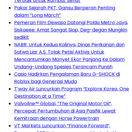
Terbaik untuk Rambut Sehat
Pakar Sejarah PKT: Gansu Berperan Penting
dalam “Long March”
Pemeran Film Dewasa Datangi Polda Metro Jaya,
Siskaeee: Amat Sangat Siap, Deg-degan Mungkin
sedikit
NABR: Untuk Kedua Kalinya, Dinas Perikanan dan
Satwa Liar A.S. Tolak Petisi Aktivis Untuk
Mencantumkan Monyet Ekor Panjang Ke Dalam
Undang-Undang Spesies Terancam Punah
Casio Hadirkan Pengalaman Baru G-SHOCK di
Roblox bagi Generasi Muda
T’way Air Luncurkan Program “Explore Korea, One
Destination at a Time”
Valvoline™ Global, “The Original Motor Oil”,
Percepat Pertumbuhan di Asia Pasifik Lewat
Kemitraan dengan Horse Powertrain
VT Markets Luncurkan “Finance Forward”,