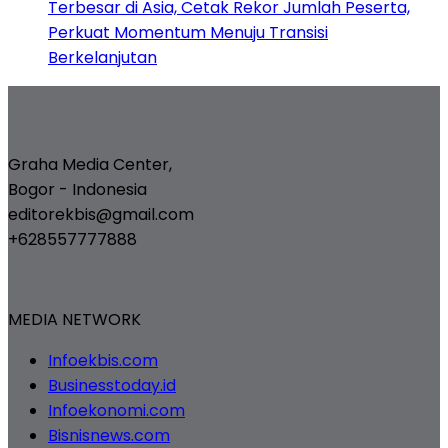
Terbesar di Asia, Cetak Rekor Jumlah Peserta,
Perkuat Momentum Menuju Transisi
Berkelanjutan
Graha Media Center,
Bogor - Indonesia
editorekbis@gmail.com
+628557777888
MEDIA NETWORK
Infoekbis.com
Businesstoday.id
Infoekonomi.com
Bisnisnews.com