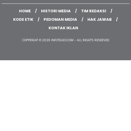
HOME
HISTORI MEDIA
TIM REDAKSI
KODE ETIK
PEDOMAN MEDIA
HAK JAWAB
KONTAK IKLAN
COPYRIGHT © 2026 INFOTELKO.COM - ALL RIGHTS RESERVED