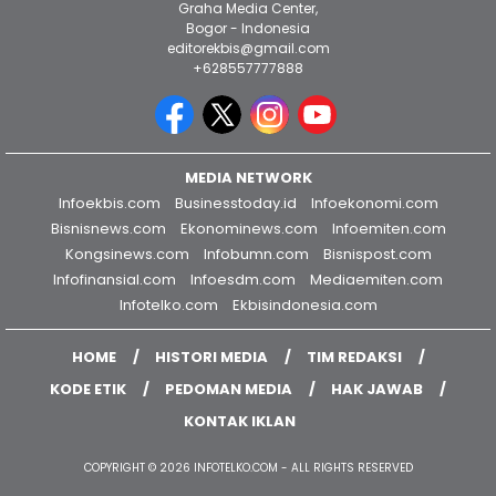
Graha Media Center,
Bogor - Indonesia
editorekbis@gmail.com
+628557777888
MEDIA NETWORK
Infoekbis.com
Businesstoday.id
Infoekonomi.com
Bisnisnews.com
Ekonominews.com
Infoemiten.com
Kongsinews.com
Infobumn.com
Bisnispost.com
Infofinansial.com
Infoesdm.com
Mediaemiten.com
Infotelko.com
Ekbisindonesia.com
HOME
HISTORI MEDIA
TIM REDAKSI
KODE ETIK
PEDOMAN MEDIA
HAK JAWAB
KONTAK IKLAN
COPYRIGHT © 2026 INFOTELKO.COM - ALL RIGHTS RESERVED