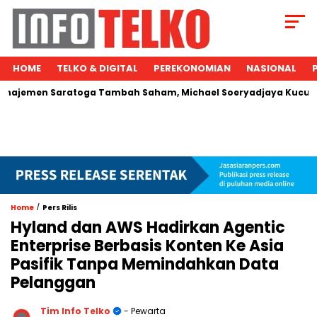
HOME
TELKO & DIGITAL
PEREKONOMIAN
NASIONAL
 Saratoga Tambah Saham, Michael Soeryadjaya Kucurkan Rp28
/
Home
Pers Rilis
Hyland dan AWS Hadirkan Agentic
Enterprise Berbasis Konten Ke Asia
Pasifik Tanpa Memindahkan Data
Pelanggan
Tim Info Telko
- Pewarta