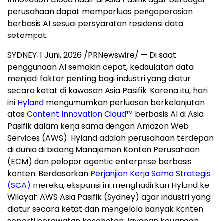
perusahaan dapat memperluas pengoperasian
berbasis AI sesuai persyaratan residensi data
setempat.
SYDNEY
,
1 Juni, 2026
/PRNewswire/ — Di saat
penggunaan AI semakin cepat, kedaulatan data
menjadi faktor penting bagi industri yang diatur
secara ketat di kawasan Asia Pasifik. Karena itu, hari
ini
Hyland
mengumumkan perluasan berkelanjutan
atas
Content Innovation Cloud™
berbasis AI di Asia
Pasifik dalam kerja sama dengan Amazon Web
Services (AWS). Hyland adalah perusahaan terdepan
di dunia di bidang Manajemen Konten Perusahaan
(ECM) dan pelopor agentic enterprise berbasis
konten. Berdasarkan
Perjanjian Kerja Sama Strategis
(SCA)
mereka, ekspansi ini menghadirkan Hyland ke
Wilayah AWS Asia Pasifik (Sydney) agar industri yang
diatur secara ketat dan mengelola banyak konten
seperti perawatan kesehatan, layanan keuangan,