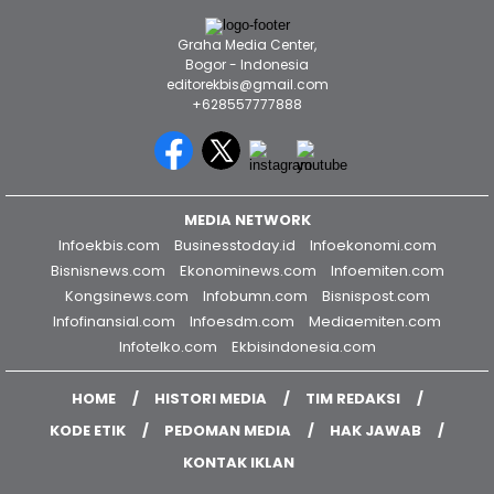
editorekbis@gmail.com
+628557777888
MEDIA NETWORK
Infoekbis.com
Businesstoday.id
Infoekonomi.com
Bisnisnews.com
Ekonominews.com
Infoemiten.com
Kongsinews.com
Infobumn.com
Bisnispost.com
Infofinansial.com
Infoesdm.com
Mediaemiten.com
Infotelko.com
Ekbisindonesia.com
HOME
HISTORI MEDIA
TIM REDAKSI
KODE ETIK
PEDOMAN MEDIA
HAK JAWAB
KONTAK IKLAN
COPYRIGHT © 2026 INFOTELKO.COM - ALL RIGHTS RESERVED