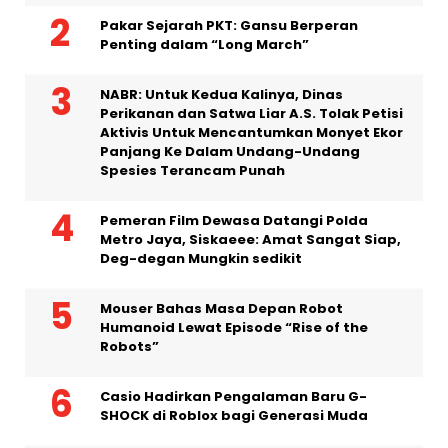
NABR: Untuk Kedua Kalinya, Dinas
Perikanan dan Satwa Liar A.S. Tolak Petisi
Aktivis Untuk Mencantumkan Monyet Ekor
Panjang Ke Dalam Undang-Undang
Spesies Terancam Punah
Pemeran Film Dewasa Datangi Polda
Metro Jaya, Siskaeee: Amat Sangat Siap,
Deg-degan Mungkin sedikit
Mouser Bahas Masa Depan Robot
Humanoid Lewat Episode “Rise of the
Robots”
Casio Hadirkan Pengalaman Baru G-
SHOCK di Roblox bagi Generasi Muda
53% Pemberi Kerja Kesulitan Menemukan
Lulusan yang Siap Menghadapi AI. Studi
Baru Petakan Enam Langkah Strategis