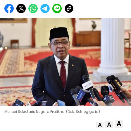
Menteri Sekretaris Negara Pratikno. (Dok. Setneg.go.id)
A
A
A