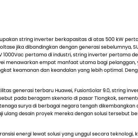
kan string inverter berkapasitas di atas 500 kW pertama
oltase jika dibandingkan dengan generasi sebelumnya, S
 1000Vac pertama di industri, string inverter pertama de
Huawei menawarkan empat manfaat utama bagi pelanggan, ya
a tingkat keamanan dan keandalan yang lebih optimal. D
litas generasi terbaru Huawei, FusionSolar 9.0, string i
rsebut pada beragam skenario di pasar Tiongkok, sementa
yek tenaga surya di berbagai negara tengah dikembangkan
 ulang desain proyek mereka dengan solusi tersebut be
isi energi lewat solusi yang unggul secara teknologi,