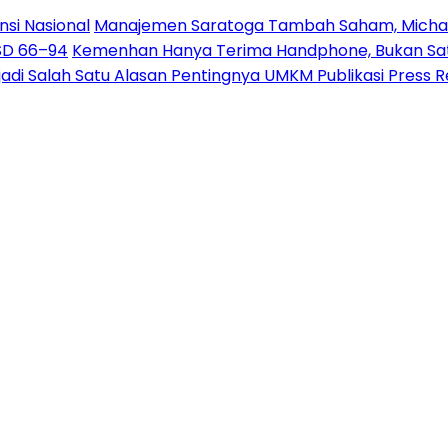
nsi Nasional
Manajemen Saratoga Tambah Saham, Michae
USD 66–94
Kemenhan Hanya Terima Handphone, Bukan Sate
jadi Salah Satu Alasan Pentingnya UMKM Publikasi Press 