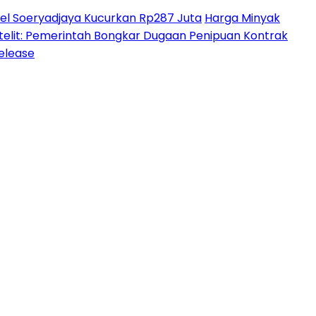
l Soeryadjaya Kucurkan Rp287 Juta
Harga Minyak
lit: Pemerintah Bongkar Dugaan Penipuan Kontrak
Release