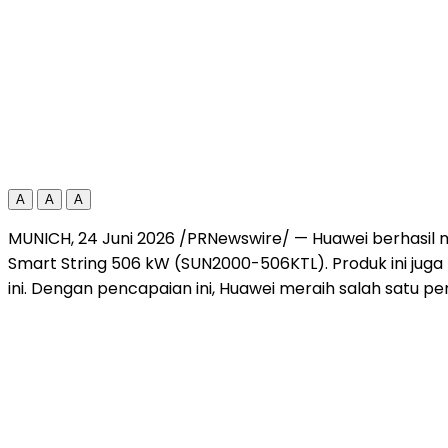
A
A
A
MUNICH, 24 Juni 2026 /PRNewswire/ — Huawei berhasil m
Smart String 506 kW (SUN2000-506KTL). Produk ini jug
ini. Dengan pencapaian ini, Huawei meraih salah satu pe