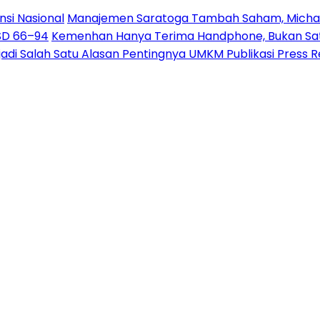
nsi Nasional
Manajemen Saratoga Tambah Saham, Michae
USD 66–94
Kemenhan Hanya Terima Handphone, Bukan Sate
jadi Salah Satu Alasan Pentingnya UMKM Publikasi Press 