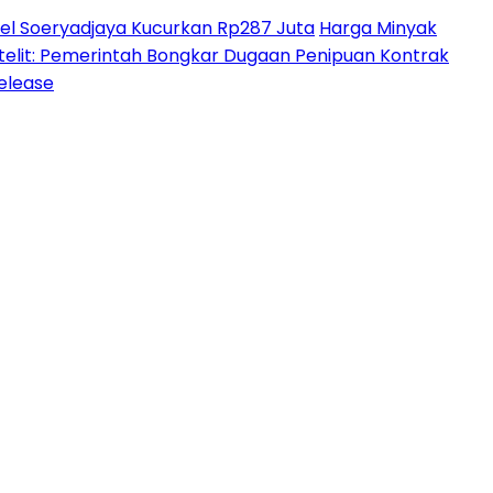
l Soeryadjaya Kucurkan Rp287 Juta
Harga Minyak
lit: Pemerintah Bongkar Dugaan Penipuan Kontrak
Release