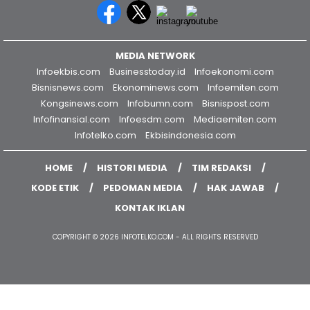
MEDIA NETWORK
Infoekbis.com
Businesstoday.id
Infoekonomi.com
Bisnisnews.com
Ekonominews.com
Infoemiten.com
Kongsinews.com
Infobumn.com
Bisnispost.com
Infofinansial.com
Infoesdm.com
Mediaemiten.com
Infotelko.com
Ekbisindonesia.com
HOME
HISTORI MEDIA
TIM REDAKSI
KODE ETIK
PEDOMAN MEDIA
HAK JAWAB
KONTAK IKLAN
COPYRIGHT © 2026 INFOTELKO.COM - ALL RIGHTS RESERVED