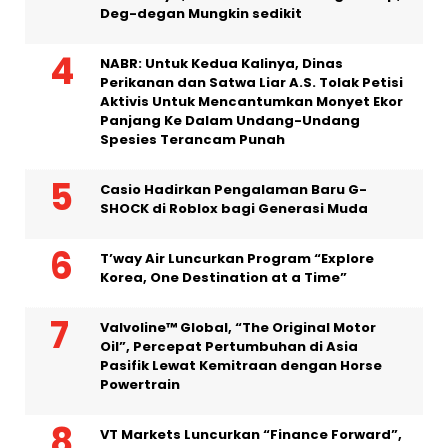
Perikanan dan Satwa Liar A.S. Tolak Petisi
Aktivis Untuk Mencantumkan Monyet Ekor
Panjang Ke Dalam Undang-Undang
Spesies Terancam Punah
Casio Hadirkan Pengalaman Baru G-
SHOCK di Roblox bagi Generasi Muda
T’way Air Luncurkan Program “Explore
Korea, One Destination at a Time”
Valvoline™ Global, “The Original Motor
Oil”, Percepat Pertumbuhan di Asia
Pasifik Lewat Kemitraan dengan Horse
Powertrain
VT Markets Luncurkan “Finance Forward”,
Program CSR Lintasnegara yang
Meningkatkan Literasi Keuangan
Generasi Muda