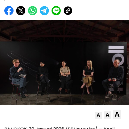
A
A
A