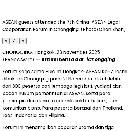
ASEAN guests attended the 7th China-ASEAN Legal
Cooperation Forum in Chongqing. (Photo/Chen Zhan)
A
A
A
CHONGQING
, Tiongkok,
23 November 2025
/PRNewswire/ —
Artikel berita dari
iChongqing
.
Forum Kerja sama Hukum Tiongkok-ASEAN Ke-7 resmi
dibuka di
Chongqing
pada 21 November, diikuti lebih
dari 300 peserta dari lembaga legislatif, yudisial, dan
badan hukum pemerintah di ASEAN, serta para
pemimpin dari dunia akademik, sektor hukum, dan
komunitas bisnis. Para peserta berasal dari
Thailand
,
Laos
,
Indonesia
, dan Filipina.
Forum ini menampilkan paparan utama dan tiga