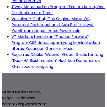
Pendakian 2026
T’way Air Luncurkan Program “Explore Korea, One
Destination at a Time”
Valvoline™ Global, “The Original Motor Oil”,
Percepat Pertumbuhan di Asia Pasifik Lewat
Kemitraan dengan Horse Powertrain
VT Markets Luncurkan “Finance Forward”,
Program CSR Lintasnegara yang Meningkatkan
Literasi Keuangan Generasi Muda
Registrasi Dibuka: Webinar Global Gratis tentang
“Dual-HA Biostimulation” Hadirkan Demonstrasi
Klinis secara Langsung
Graha Media Center,
Bogor - Indonesia
editorekbis@gmail.com