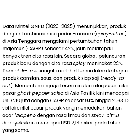
Data Mintel GNPD (2023–2025) menunjukkan, produk
dengan kombinasi rasa pedas-masam (
spicy-citrus
)
di Asia Tenggara mengalami pertumbuhan tahun
majemuk (CAGR) sebesar 42%, jauh melampaui
banyak tren cita rasa lain. Secara global, peluncuran
produk baru dengan cita rasa
spicy
meningkat 22%.
Tren
chili–lime
sangat mudah ditemui dalam kategori
produk camilan, saus, dan produk siap saji (
ready-to-
eat
). Momentum ini juga tecermin dari nilai pasar: nilai
pasar
ghost pepper salsa
di Asia Pasifik kini mencapai
USD 210 juta dengan CAGR sebesar 9,1% hingga 2033. Di
sisi lain, nilai pasar produk yang memadukan bahan
acar
jalapeño
dengan rasa limau dan
spicy-citrus
diproyeksikan mencapai USD 2,13 miliar pada tahun
yang sama.