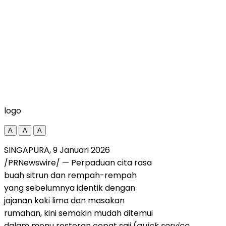
logo
A
A
A
SINGAPURA, 9 Januari 2026
/PRNewswire/ — Perpaduan cita rasa
buah sitrun dan rempah-rempah
yang sebelumnya identik dengan
jajanan kaki lima dan masakan
rumahan, kini semakin mudah ditemui
dalam menu restoran cepat saji (
quick service