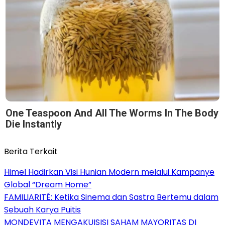
One Teaspoon And All The Worms In The Body
Die Instantly
Berita Terkait
Himel Hadirkan Visi Hunian Modern melalui Kampanye
Global “Dream Home”
FAMILIARITÉ: Ketika Sinema dan Sastra Bertemu dalam
Sebuah Karya Puitis
MONDEVITA MENGAKUISISI SAHAM MAYORITAS DI