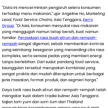
"Data ini mencerminkan pengaruh selera konsumen
terhadap menu makanan," ujar Angeline Ho,
Marketing
Lead
,
Food Service Chains
, Asia Tenggara,
Kerry
Group
. "Di Asia, konsumen menyukai rasa makanan
yang menggugah namun tetap bersih, kuat namun
familiar.
Perpaduan rasa buah sitrun dan rempah-
rempah
sangat digemari, sebab memberikan kontras
yang seimbang: kesegaran yang menandingi cita rasa
kompleks, serta sensasi pedas yang memberi energi
tanpa berlebihan. Dari sudut pandang
food service
,
keunggulan tersebut merupakan kombinasi yang
sangat praktis dan mudah diterapkan untuk berbagai
jenis masakan, format produk, dan segmen harga."
Daya tarik rasa buah sitrun dan rempah-rempah telah
mengakar kuat dalam tradisi kuliner Asia Tenggara.
Sajian
tom yum
dan
som tum
dari Thailand
menunjukkan keseimbangan antara rasa jeruk nipis,