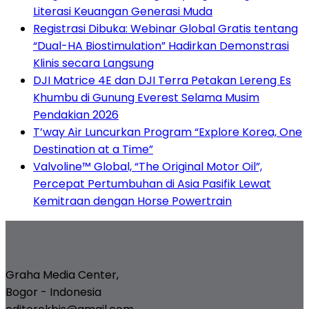
Literasi Keuangan Generasi Muda
Registrasi Dibuka: Webinar Global Gratis tentang
“Dual-HA Biostimulation” Hadirkan Demonstrasi
Klinis secara Langsung
DJI Matrice 4E dan DJI Terra Petakan Lereng Es
Khumbu di Gunung Everest Selama Musim
Pendakian 2026
T’way Air Luncurkan Program “Explore Korea, One
Destination at a Time”
Valvoline™ Global, “The Original Motor Oil”,
Percepat Pertumbuhan di Asia Pasifik Lewat
Kemitraan dengan Horse Powertrain
Graha Media Center,
Bogor - Indonesia