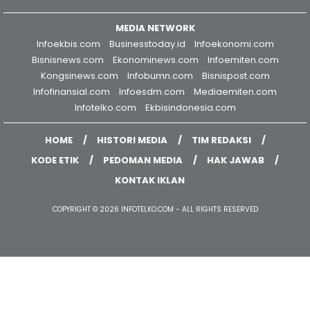
MEDIA NETWORK
Infoekbis.com
Businesstoday.id
Infoekonomi.com
Bisnisnews.com
Ekonominews.com
Infoemiten.com
Kongsinews.com
Infobumn.com
Bisnispost.com
Infofinansial.com
Infoesdm.com
Mediaemiten.com
Infotelko.com
Ekbisindonesia.com
HOME
HISTORI MEDIA
TIM REDAKSI
KODE ETIK
PEDOMAN MEDIA
HAK JAWAB
KONTAK IKLAN
COPYRIGHT © 2026 INFOTELKO.COM - ALL RIGHTS RESERVED