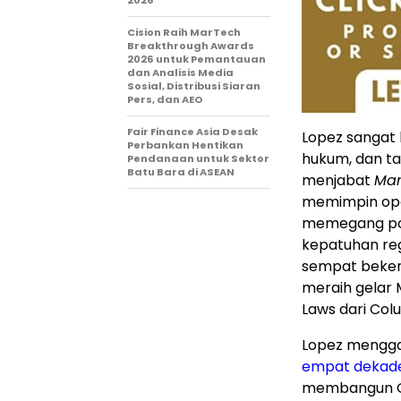
Cision Raih MarTech
Breakthrough Awards
2026 untuk Pemantauan
dan Analisis Media
Sosial, Distribusi Siaran
Pers, dan AEO
Fair Finance Asia Desak
Lopez sangat 
Perbankan Hentikan
hukum, dan ta
Pendanaan untuk Sektor
Batu Bara di ASEAN
menjabat
Man
memimpin opera
memegang pos
kepatuhan regu
sempat bekerj
meraih gelar 
Laws dari Col
Lopez mengg
empat dekade 
membangun O