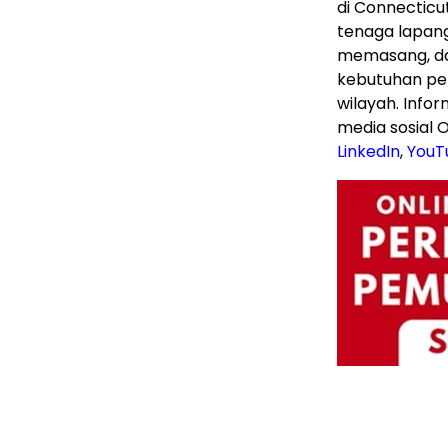
di Connecticu
tenaga lapan
memasang, d
kebutuhan pe
wilayah. Info
media sosial Ot
LinkedIn
,
YouT