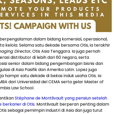
berpengalaman dalam bidang komersial, operasional,
ta kelola. Selama satu dekade bersama Otis, ia terakhir
aging Director
, Otis Asia Tenggara. Ia juga pernah
si distributor di lebih dari 60 negara
, serta
isi senior dalam bidang pengembangan bisnis dan
lasi di Asia Pasifik dan Amerika Latin. Lopez juga
a hampir satu dekade di bekas induk usaha Otis.
Ia
MBA dari Universidad del CEMA serta gelar Master of
umbia Law School.
antikan
Stéphane de Montlivault yang pensiun setelah
berkarier di Otis.
Montlivault
berperan penting dalam
tis
sebagai pemimpin industri di Asia dan juga turut