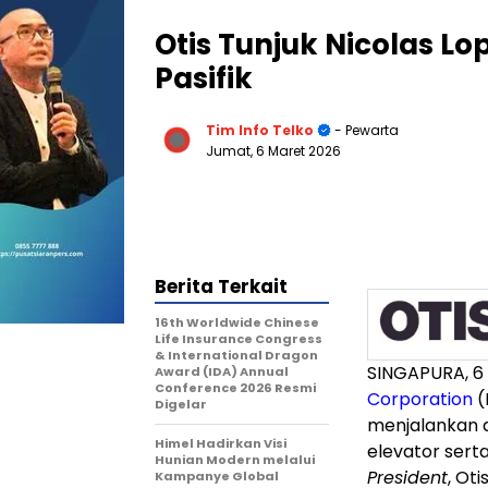
Otis Tunjuk Nicolas Lo
Pasifik
Tim Info Telko
- Pewarta
Jumat, 6 Maret 2026
Berita Terkait
16th Worldwide Chinese
Life Insurance Congress
& International Dragon
SINGAPURA
,
6
Award (IDA) Annual
Conference 2026 Resmi
Corporation
(
Digelar
menjalankan ak
Himel Hadirkan Visi
elevator serta
Hunian Modern melalui
President
, Ot
Kampanye Global