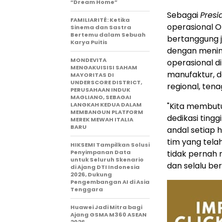
“Dream Home”
Sebagai
Presi
FAMILIARITÉ: Ketika
operasional Ot
Sinema dan Sastra
Bertemu dalam Sebuah
bertanggung 
Karya Puitis
dengan menin
MONDEVITA
operasional di
MENGAKUISISI SAHAM
manufaktur, da
MAYORITAS DI
UNDERSCORE DISTRICT,
regional, ten
PERUSAHAAN INDUK
MAGLIANO, SEBAGAI
LANGKAH KEDUA DALAM
"Kita membutu
MEMBANGUN PLATFORM
dedikasi ting
MEREK MEWAH ITALIA
BARU
andal setiap h
tim yang tel
HIKSEMI Tampilkan Solusi
Penyimpanan Data
tidak pernah 
untuk Seluruh Skenario
dan selalu b
di Ajang DTI Indonesia
2026, Dukung
Pengembangan AI di Asia
Tenggara
Huawei Jadi Mitra bagi
Ajang GSMA M360 ASEAN
2026