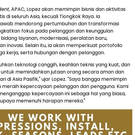
dent
, APAC, Lopez akan memimpin bisnis dan aktivitas
is di seluruh Asia, kecuali Tiongkok Raya. Ia
jawab mendorong pertumbuhan dan transformasi
gkatkan fokus pada pelanggan dan keunggulan
 bidang layanan, modernisasi, peralatan baru,
n inovasi. Selain itu, ia akan memperkuat portofolio
aga kerja, serta hubungan dengan pelanggan.
hkan teknologi canggih, keahlian teknis yang kuat, dan
gi untuk memindahkan jutaan orang secara aman dan
ari di Asia Pasifik," ujar Lopez. "Saya bangga memimpin
ah meraih kepercayaan pelanggan dan pengguna. Kami
menganggap kepercayaan ini sebagai hal yang biasa,
erupaya memenuhi harapan mereka."