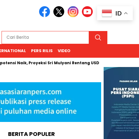
ID
ERNATIONAL
PERS RILIS
VIDEO
ik, Proyeksi Sri Mulyani Rentang USD 66–94
Kemenhan Hanya
BERITA POPULER