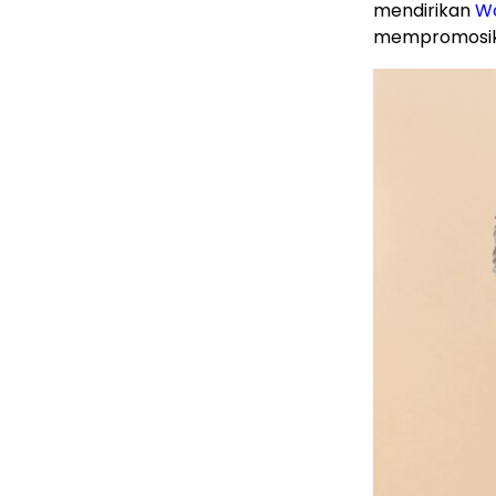
mendirikan
Wo
mempromosika