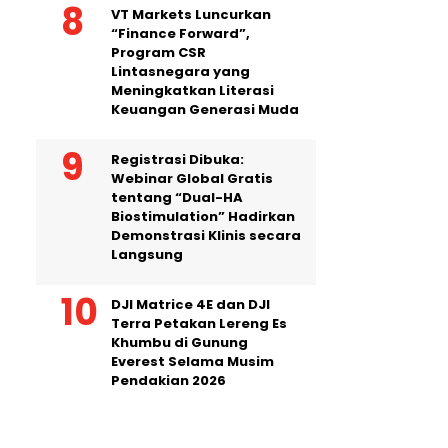
VT Markets Luncurkan
“Finance Forward”,
Program CSR
Lintasnegara yang
Meningkatkan Literasi
Keuangan Generasi Muda
Registrasi Dibuka:
Webinar Global Gratis
tentang “Dual-HA
Biostimulation” Hadirkan
Demonstrasi Klinis secara
Langsung
DJI Matrice 4E dan DJI
Terra Petakan Lereng Es
Khumbu di Gunung
Everest Selama Musim
Pendakian 2026