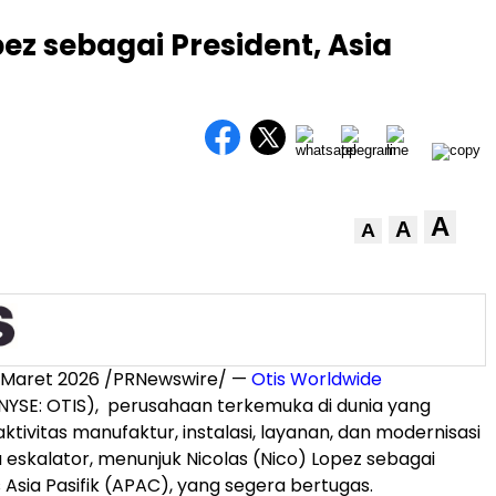
pez sebagai President, Asia
A
A
A
 Maret 2026
/PRNewswire/ —
Otis Worldwide
NYSE: OTIS), perusahaan terkemuka di dunia yang
tivitas manufaktur, instalasi,
layanan, dan modernisasi
 eskalator,
menunjuk Nicolas (Nico) Lopez sebagai
is Asia Pasifik (APAC), yang segera bertugas.