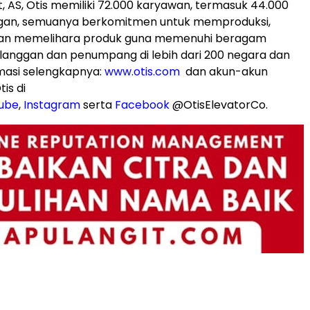
t, AS, Otis memiliki 72.000 karyawan, termasuk 44.000
gan, semuanya berkomitmen untuk memproduksi,
an memelihara produk guna memenuhi beragam
langgan dan penumpang di lebih dari 200 negara dan
rmasi selengkapnya:
www.otis.com
dan akun-akun
is di
ube
,
Instagram
serta
Facebook
@OtisElevatorCo.