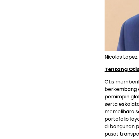
Nicolas Lopez, 
Tentang Oti
Otis memberi
berkembang di
pemimpin glob
serta eskalat
memelihara sek
portofolio la
di bangunan pa
pusat transpo