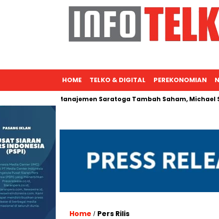
HOME
TELKO & DIGITAL
PEREKONOMIAN
N
al
Manajemen Saratoga Tambah Saham, Michael Soeryadja
Home
Pers Rilis
/