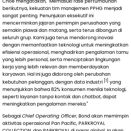
Choe mengatakan, "Memasuki fase pertumbuhan
berikutnya, kekuatan tim manajemen PPHG menjadi
sangat penting. Penunjukan eksekutif ini
mencerminkan jajaran pemimpin perusahaan yang
semakin piawai dan matang, serta terus dibangun di
seluruh grup. Kami juga terus mendorong inovasi
dengan memanfaatkan teknologi untuk meningkatkan
efisiensi operasional, menghadirkan pengalaman tamu
yang lebih personal, serta menciptakan lingkungan
kerja yang lebih relevan dan memberdayakan
karyawan. Hal ini juga didorong oleh perubahan
[1]
kebutuhan pelanggan, dengan data industri
yang
menunjukkan bahwa 82% konsumen menilai teknologi,
seperti layanan tanpa kontak dan
chatbot
, dapat
meningkatkan pengalaman mereka."
Sebagai
Chief Operating Officer
, Bond akan memimpin
aktivitas operasional Pan Pacific, PARKROYAL
COLLECTION, dan PARKROYAL di pasar global. Ia akan