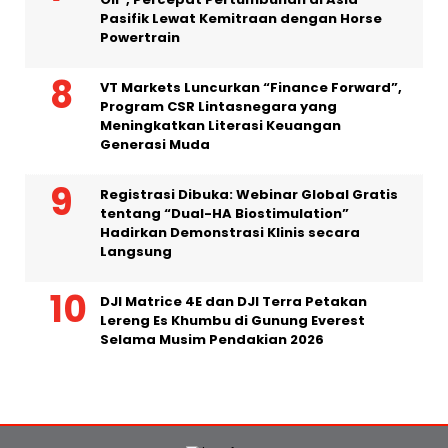
Valvoline™ Global, “The Original Motor
Oil”, Percepat Pertumbuhan di Asia
Pasifik Lewat Kemitraan dengan Horse
Powertrain
VT Markets Luncurkan “Finance Forward”,
Program CSR Lintasnegara yang
Meningkatkan Literasi Keuangan
Generasi Muda
Registrasi Dibuka: Webinar Global Gratis
tentang “Dual-HA Biostimulation”
Hadirkan Demonstrasi Klinis secara
Langsung
DJI Matrice 4E dan DJI Terra Petakan
Lereng Es Khumbu di Gunung Everest
Selama Musim Pendakian 2026