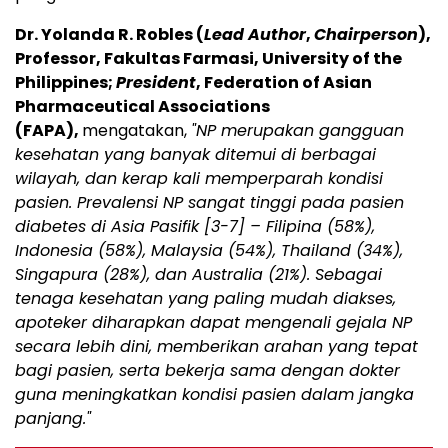
Dr. Yolanda R. Robles (
Lead Author
,
Chairperson
),
Professor, Fakultas Farmasi, University of the
Philippines;
President
, Federation of Asian
Pharmaceutical Associations
(FAPA),
mengatakan,
"NP merupakan gangguan
kesehatan yang banyak ditemui di berbagai
wilayah, dan kerap kali memperparah kondisi
pasien. Prevalensi NP sangat tinggi pada pasien
diabetes di Asia Pasifik
[3-7]
– Filipina (58%),
Indonesia (58%), Malaysia (54%), Thailand (34%),
Singapura (28%), dan Australia (21%). Sebagai
tenaga kesehatan yang paling mudah diakses,
apoteker diharapkan dapat mengenali gejala NP
secara lebih dini, memberikan arahan yang tepat
bagi pasien, serta bekerja sama dengan dokter
guna meningkatkan kondisi pasien dalam jangka
panjang."