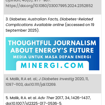
Opinion
, 40(6), 977–987.
https://doi.org/10.1080/03007995.2024.2352852
3. Diabetes:
Australian Facts, Diabetes-Related
Complications Available online
(accessed on 19
September 2025).
4. Malik, R.A et. al.;
J Diabetes Investig
2020, 11,
1097–1103, doi:10.1111/jdi.13269.
5. Malik, R.A. et al.
Adv Ther
2017, 34, 1426–1437,
doi:10.1007/s12325-017-0536-5.