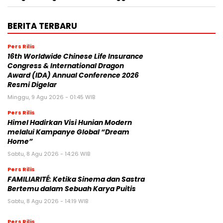
Seluruh Skenario di Ajang DTI Indonesia 2026, Dukung
Pengembangan AI di Asia Tenggara
BERITA TERBARU
Pers Rilis
16th Worldwide Chinese Life Insurance
Congress & International Dragon
Award (IDA) Annual Conference 2026
Resmi Digelar
Minggu, 9 Agu 2026 - 01:45 WIB
Pers Rilis
Himel Hadirkan Visi Hunian Modern
melalui Kampanye Global “Dream
Home”
Sabtu, 8 Agu 2026 - 14:26 WIB
Pers Rilis
FAMILIARITÉ: Ketika Sinema dan Sastra
Bertemu dalam Sebuah Karya Puitis
Sabtu, 8 Agu 2026 - 14:19 WIB