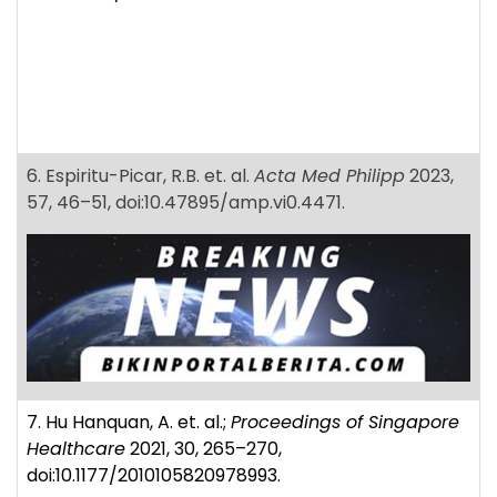
6. Espiritu-Picar, R.B. et. al.
Acta Med Philipp
2023,
57, 46–51, doi:10.47895/amp.vi0.4471.
7. Hu Hanquan, A. et. al.;
Proceedings of Singapore
Healthcare
2021, 30, 265–270,