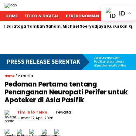
ID
HOME
TELKO & DIGITAL
PEREKONOMIAN
NASIONAL
 Tambah Saham, Michael Soeryadjaya Kucurkan Rp287 Juta
/
Home
Pers Rilis
Pedoman Pertama tentang
Penanganan Neuropati Perifer untuk
Apoteker di Asia Pasifik
Tim Info Telko
- Pewarta
Jumat, 17 April 2026