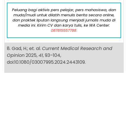
doi:10.1177/2010105820978993.
Peluang bagi aktivis pers pelajar, pers mahasiswa, dan
muda/mudi untuk dilatih menulis berita secara online,
dan praktek liputan langsung menjadi jurnalis muda di
media ini. Kirim CV dan karya tulis, ke WA Center:
087815557788.
8. Gad, H.; et. al.
Current Medical Research and
Opinion
2025,
41
, 93–104,
doi:10.1080/03007995.2024.2443109.