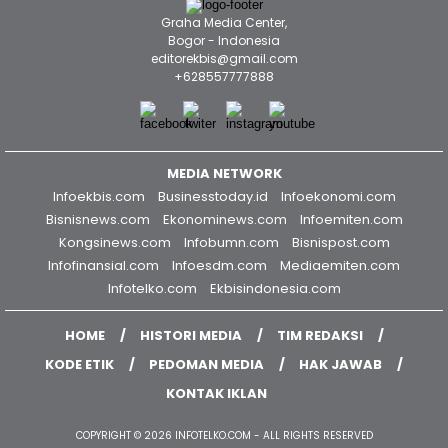
Graha Media Center,
Bogor - Indonesia
editorekbis@gmail.com
+628557777888
MEDIA NETWORK
Infoekbis.com
Businesstoday.id
Infoekonomi.com
Bisnisnews.com
Ekonominews.com
Infoemiten.com
Kongsinews.com
Infobumn.com
Bisnispost.com
Infofinansial.com
Infoesdm.com
Mediaemiten.com
Infotelko.com
Ekbisindonesia.com
HOME
HISTORI MEDIA
TIM REDAKSI
KODE ETIK
PEDOMAN MEDIA
HAK JAWAB
KONTAK IKLAN