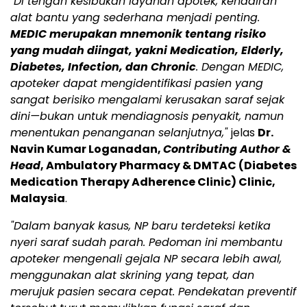
"Di tengah kesibukan layanan apotek, kehadiran
alat bantu yang sederhana menjadi penting.
MEDIC merupakan mnemonik tentang risiko
yang mudah diingat, yakni Medication, Elderly,
Diabetes, Infection, dan Chronic
. Dengan MEDIC,
apoteker dapat mengidentifikasi pasien yang
sangat berisiko mengalami kerusakan saraf sejak
dini—bukan untuk mendiagnosis penyakit, namun
menentukan penanganan selanjutnya,"
jelas
Dr.
Navin Kumar Loganadan,
Contributing Author &
Head
, Ambulatory Pharmacy & DMTAC (Diabetes
Medication Therapy Adherence Clinic) Clinic,
Malaysia
.
"Dalam banyak kasus, NP baru terdeteksi ketika
nyeri saraf sudah parah. Pedoman ini membantu
apoteker mengenali gejala NP secara lebih awal,
menggunakan alat skrining yang tepat, dan
merujuk pasien secara cepat. Pendekatan preventif