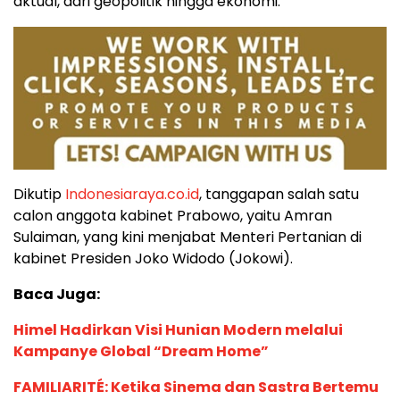
aktual, dari geopolitik hingga ekonomi.
Dikutip
Indonesiaraya.co.id
, tanggapan salah satu
calon anggota kabinet Prabowo, yaitu Amran
Sulaiman, yang kini menjabat Menteri Pertanian di
kabinet Presiden Joko Widodo (Jokowi).
Baca Juga:
Himel Hadirkan Visi Hunian Modern melalui
Kampanye Global “Dream Home”
FAMILIARITÉ: Ketika Sinema dan Sastra Bertemu