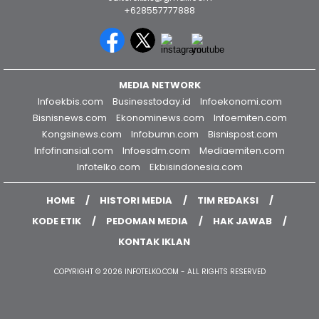
Graha Media Center,
Bogor - Indonesia
editorekbis@gmail.com
+628557777888
MEDIA NETWORK
Infoekbis.com
Businesstoday.id
Infoekonomi.com
Bisnisnews.com
Ekonominews.com
Infoemiten.com
Kongsinews.com
Infobumn.com
Bisnispost.com
Infofinansial.com
Infoesdm.com
Mediaemiten.com
Infotelko.com
Ekbisindonesia.com
HOME
HISTORI MEDIA
TIM REDAKSI
KODE ETIK
PEDOMAN MEDIA
HAK JAWAB
KONTAK IKLAN