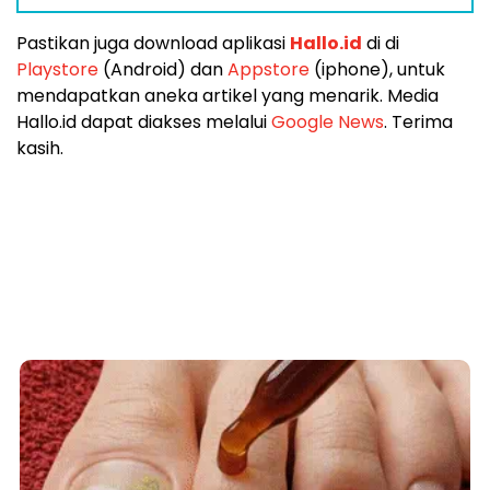
praktek liputan langsung menjadi jurnalis muda di media
ini. Kirim CV dan karya tulis, ke WA Center:
087815557788.
Pastikan juga download aplikasi
Hallo.id
di di
Playstore
(Android) dan
Appstore
(iphone), untuk
mendapatkan aneka artikel yang menarik. Media
Hallo.id dapat diakses melalui
Google News
. Terima
kasih.