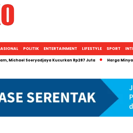
ASIONAL
POLITIK
ENTERTAINMENT
LIFESTYLE
SPORT
INT
ael Soeryadjaya Kucurkan Rp287 Juta
Harga Minyak Mentah