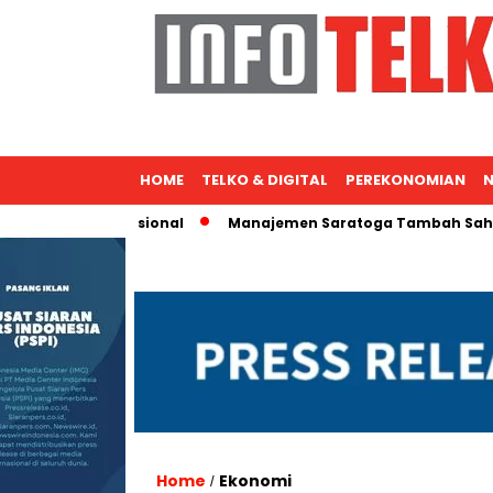
HOME
TELKO & DIGITAL
PEREKONOMIAN
N
Ekspansi Nasional
Manajemen Saratoga Tambah Saham, Mich
Home
Ekonomi
/