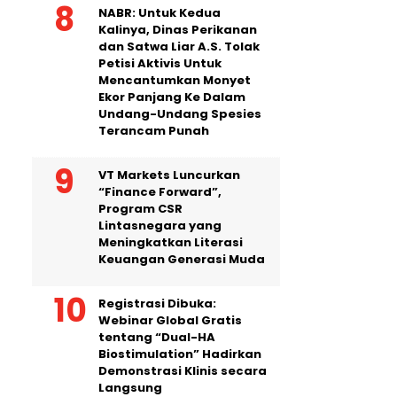
NABR: Untuk Kedua
Kalinya, Dinas Perikanan
dan Satwa Liar A.S. Tolak
Petisi Aktivis Untuk
Mencantumkan Monyet
Ekor Panjang Ke Dalam
Undang-Undang Spesies
Terancam Punah
VT Markets Luncurkan
“Finance Forward”,
Program CSR
Lintasnegara yang
Meningkatkan Literasi
Keuangan Generasi Muda
Registrasi Dibuka:
Webinar Global Gratis
tentang “Dual-HA
Biostimulation” Hadirkan
Demonstrasi Klinis secara
Langsung