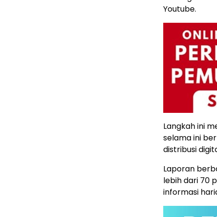
Youtube.
Langkah ini m
selama ini b
distribusi digit
Laporan berba
lebih dari 70
informasi hari