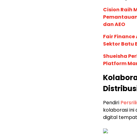
Cision Raih
Pemantauan d
dan AEO
Fair Financ
Sektor Batu 
Shueisha Pe
Platform Ma
Kolabora
Distribu
Pendiri
Persril
kolaborasi in
digital tempat