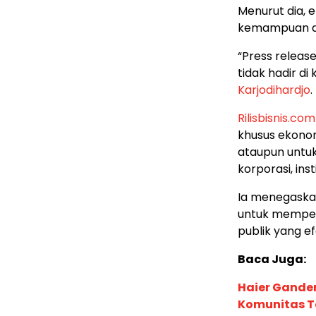
Menurut dia, e
kemampuan dis
“Press releas
tidak hadir di
Karjodihardjo
.
Rilisbisnis.com
khusus ekonom
ataupun untuk
korporasi, in
Ia menegaska
untuk memper
publik yang efe
Baca Juga:
Haier Ganden
Komunitas T