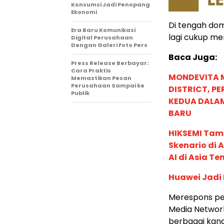
Konsumsi Jadi Penopang
Ekonomi
Di tengah domi
Era Baru Komunikasi
lagi cukup men
Digital Perusahaan
Dengan Galeri Foto Pers
Baca Juga:
Press Release Berbayar:
Cara Praktis
MONDEVITA 
Memastikan Pesan
Perusahaan Sampai ke
DISTRICT, P
Publik
KEDUA DALA
BARU
HIKSEMI Tam
Skenario di
AI di Asia T
Huawei Jadi
Merespons pe
Media Network
berbagai kana