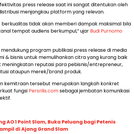
fektivitas press release saat ini sangat ditentukan oleh
tribusi menjangkau platform yang relevan.
e berkualitas tidak akan memberi dampak maksimal bila
 kanal tempat audiens berkumpul,” ujar
Budi Purnomo
mendukung program publikasi press release di media
i & bisnis untuk memulihankan citra yang kurang baik
 meningkatan reputasi para pebisnis/entrepreneur,
stitusi ataupun merek/brand produk.
n kemitraan tersebut merupakan langkah konkret
kuat fungsi
Persrilis.com
sebagai jembatan komunikasi
ktif.
g AO 1 Point Slam, Buka Peluang bagi Petenis
ampil di Ajang Grand Slam