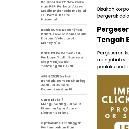
Kolaborasi PR Newswire
dan PSPI Perkuat Akses
Bisakah korpor
Media Indonesia melalui
175 Portal Berita
bergerak dala
Nasional
Pergeser
Bank BUMN Kebanjiran
Dana, Rosan: Momentum
Tengah E
Dorong Velocity of
Money 41%
Pergeseran ko
Dari LPS ke Kemenkeu,
Purbaya Yudhi Sadewa
mengubah stra
Siap Menjawab
perilaku audie
Tantangan Fiskal
APBN 2025 Defisit
Rendah, Burden Sharing
Jadi Jurus Baru
Kemenkeu dan BI
Cara Efektif
Mengundang Jurnalis
Ekonomi Agar Acara
Liputan Berhasil
Optimisme Airlangga:
Pertumbuhan Dan