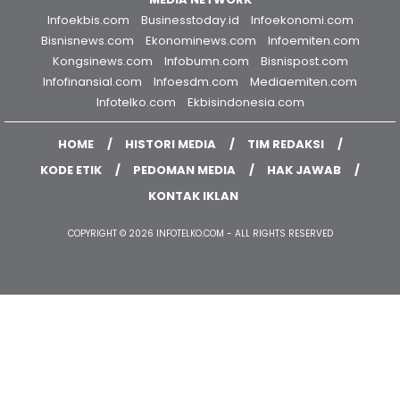
Infoekbis.com
Businesstoday.id
Infoekonomi.com
Bisnisnews.com
Ekonominews.com
Infoemiten.com
Kongsinews.com
Infobumn.com
Bisnispost.com
Infofinansial.com
Infoesdm.com
Mediaemiten.com
Infotelko.com
Ekbisindonesia.com
HOME
HISTORI MEDIA
TIM REDAKSI
KODE ETIK
PEDOMAN MEDIA
HAK JAWAB
KONTAK IKLAN
COPYRIGHT © 2026 INFOTELKO.COM - ALL RIGHTS RESERVED