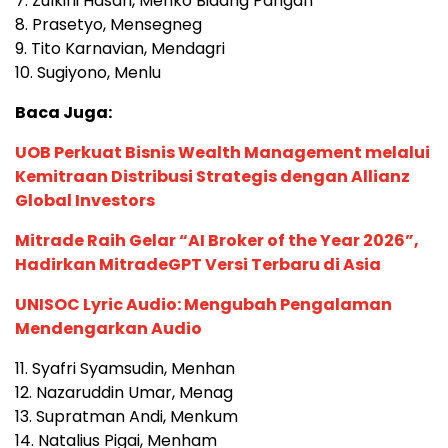
7. Zulkifli Hasan, Menko Bidang Pangan
8. Prasetyo, Mensegneg
9. Tito Karnavian, Mendagri
10. Sugiyono, Menlu
Baca Juga:
UOB Perkuat Bisnis Wealth Management melalui
Kemitraan Distribusi Strategis dengan Allianz
Global Investors
Mitrade Raih Gelar “AI Broker of the Year 2026”,
Hadirkan MitradeGPT Versi Terbaru di Asia
UNISOC Lyric Audio: Mengubah Pengalaman
Mendengarkan Audio
11. Syafri Syamsudin, Menhan
12. Nazaruddin Umar, Menag
13. Supratman Andi, Menkum
14. Natalius Pigai, Menham