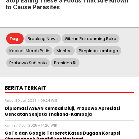
Stop Eating These 3 Foods That Are Known
to Cause Parasites
Tag :
Breaking News
Gibran Rakabuming Raka
Kabinet Merah Putih
Menteri
Pimpinan Lembaga
Prabowo Subianto
Presiden RI
BERITA TERKAIT
Rabu, 30 Juli 2025 - 09:24 WIB
Diplomasi ASEAN Kembali Diuji, Prabowo Apresiasi
Gencatan Senjata Thailand-Kamboja
Kamis, 17 Juli 2025 - 14:26 WIB
GoTo dan Google Terseret Kasus Dugaan Korupsi