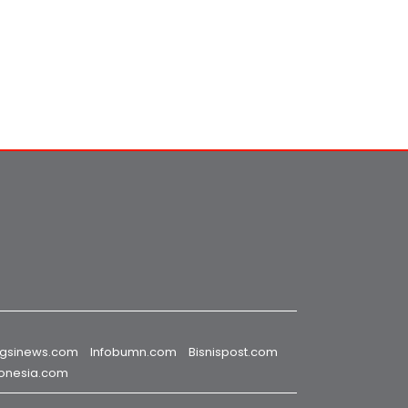
gsinews.com
Infobumn.com
Bisnispost.com
donesia.com