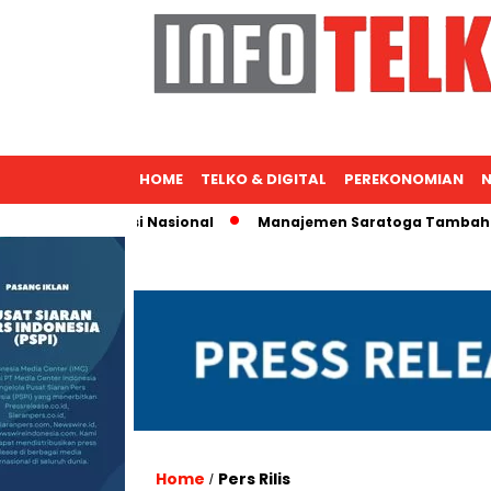
HOME
TELKO & DIGITAL
PEREKONOMIAN
N
ntuk Ekspansi Nasional
Manajemen Saratoga Tambah Saham,
Home
Pers Rilis
/