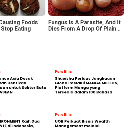
-Causing Foods
Fungus Is A Parasite, And It
 Stop Eating
Dies From A Drop Of Plain...
s
Pers Rilis
nance Asia Desak
Shueisha Perluas Jangkauan
kan Hentikan
Global melalui MANGA MILLION,
an untuk Sektor Batu
Platform Manga yang
 ASEAN
Tersedia dalam 100 Bahasa
s
Pers Rilis
VIRONMENT Raih Dua
UOB Perkuat Bisnis Wealth
WtE di Indonesia,
Management melalui