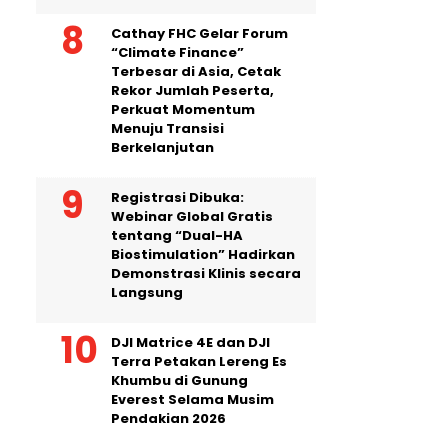
Cathay FHC Gelar Forum
“Climate Finance”
Terbesar di Asia, Cetak
Rekor Jumlah Peserta,
Perkuat Momentum
Menuju Transisi
Berkelanjutan
Registrasi Dibuka:
Webinar Global Gratis
tentang “Dual-HA
Biostimulation” Hadirkan
Demonstrasi Klinis secara
Langsung
DJI Matrice 4E dan DJI
Terra Petakan Lereng Es
Khumbu di Gunung
Everest Selama Musim
Pendakian 2026