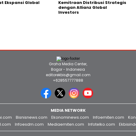
t Ekspansi Global
Kemitraan Distribusi Strategis
dengan Allianz Global
Investors
Graha Media Center,
Bogor - Indonesia
editorekbis@gmail.com
+628557777888
MEDIA NETWORK
mi.com
Bisnisnews.com
Ekonominews.com
Infoemiten.com
Kon
al.com
Infoesdm.com
Mediaemiten.com
Infotelko.com
Ekbisin