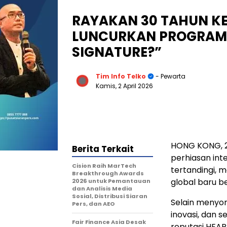
RAYAKAN 30 TAHUN KEM
LUNCURKAN PROGRAM 
SIGNATURE?”
Tim Info Telko
- Pewarta
Kamis, 2 April 2026
HONG KONG, 2
Berita Terkait
perhiasan inte
Cision Raih MarTech
tertandingi, 
Breakthrough Awards
global baru b
2026 untuk Pemantauan
dan Analisis Media
Sosial, Distribusi Siaran
Selain menyor
Pers, dan AEO
inovasi, dan 
Fair Finance Asia Desak
reputasi HEAR