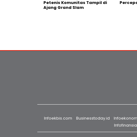
Petenis Komunitas Tampil di
Percepa
Ajang Grand Slam
Infoekbis.com
Businesstoday.id
Infoekono
Infofinansi