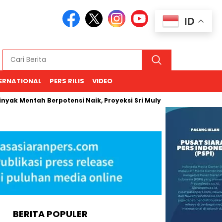
ID
ERNATIONAL
PERS RILIS
VIDEO
entah Berpotensi Naik, Proyeksi Sri Mulyani Rentang USD 66–94
BERITA POPULER