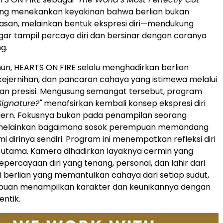
ng menekankan keyakinan bahwa berlian bukan
asan, melainkan bentuk ekspresi diri—mendukung
r tampil percaya diri dan bersinar dengan caranya
g.
un, HEARTS ON FIRE selalu menghadirkan berlian
 kejernihan, dan pancaran cahaya yang istimewa melalui
an presisi. Mengusung semangat tersebut, program
Signature?"
menafsirkan kembali konsep ekspresi diri
ern. Fokusnya bukan pada penampilan seorang
melainkan bagaimana sosok perempuan memandang
dirinya sendiri. Program ini menempatkan refleksi diri
 utama. Kamera dihadirkan layaknya cermin yang
ercayaan diri yang tenang, personal, dan lahir dari
i berlian yang memantulkan cahaya dari setiap sudut,
puan menampilkan karakter dan keunikannya dengan
entik.