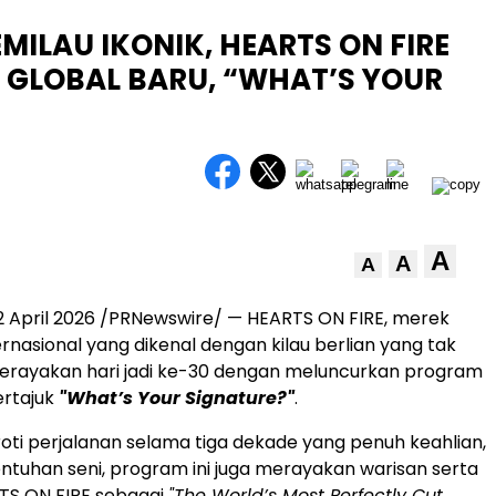
ILAU IKONIK, HEARTS ON FIRE
GLOBAL BARU, “WHAT’S YOUR
A
A
A
 April 2026 /PRNewswire/ — HEARTS ON FIRE, merek
rnasional yang dikenal dengan kilau berlian yang tak
merayakan hari jadi ke-30 dengan meluncurkan program
ertajuk
"What’s Your Signature?"
.
oti perjalanan selama tiga dekade yang penuh keahlian,
sentuhan seni, program ini juga merayakan warisan serta
TS ON FIRE sebagai
"The World’s Most Perfectly Cut