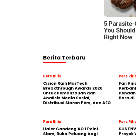
5 Parasite
You Should
Right Now
Berita Terbaru
Pers Rilis
Pers Rili
Cision Raih MarTech
Fair Fi
Breakthrough Awards 2026
Perban
untuk Pemantauan dan
Pendana
Analisis Media Sosial,
Bara di
Distribusi Siaran Pers, dan AEO
Pers Rilis
Pers Rili
Haier Gandeng AO 1 Point
SUS EN
Slam, Buka Peluang bagi
Proyek 