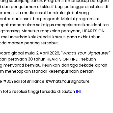
sung sepanjang tahun. Program ini mencakup beragam
ai dari pengalaman eksklusif bagi pelanggan, instalasi di
promosi via media sosial berskala global yang
eator dan sosok berpengaruh. Melalui program ini,
pat menemukan sekaligus mengekspresikan identitas
g-masing. Menutup rangkaian perayaan, HEARTS ON
n meluncurkan koleksi edisi khusus pada akhir tahun
nda momen penting tersebut.
cara global mulai 2 April 2026,
"What’s Your Signature?"
 dari perayaan 30 tahun HEARTS ON FIRE—sebuah
 menyoroti kemilau, keunikan, dan tiga dekade kiprah
lam menetapkan standar kesempurnaan berlian.
e #30YearsofBrilliance #WhatsYourSignature
n foto resolusi tinggi tersedia di tautan
INI