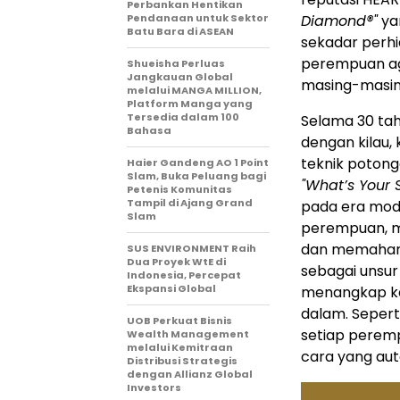
Perbankan Hentikan
Pendanaan untuk Sektor
Diamond®"
ya
Batu Bara di ASEAN
sekadar perhi
perempuan aga
Shueisha Perluas
Jangkauan Global
masing-masin
melalui MANGA MILLION,
Platform Manga yang
Tersedia dalam 100
Selama 30 tah
Bahasa
dengan kilau,
teknik potong
Haier Gandeng AO 1 Point
Slam, Buka Peluang bagi
"What’s Your 
Petenis Komunitas
Tampil di Ajang Grand
pada era mod
Slam
perempuan, 
dan memahami 
SUS ENVIRONMENT Raih
Dua Proyek WtE di
sebagai unsur
Indonesia, Percepat
Ekspansi Global
menangkap kep
dalam. Sepert
UOB Perkuat Bisnis
setiap perem
Wealth Management
melalui Kemitraan
cara yang aut
Distribusi Strategis
dengan Allianz Global
Investors