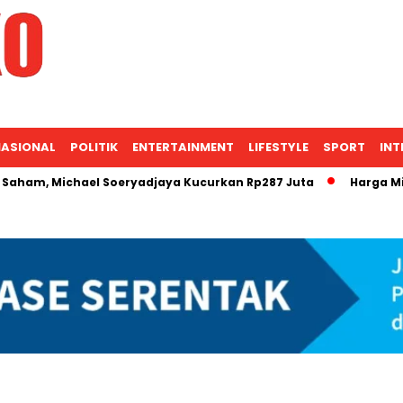
ASIONAL
POLITIK
ENTERTAINMENT
LIFESTYLE
SPORT
INT
 Michael Soeryadjaya Kucurkan Rp287 Juta
Harga Minyak M