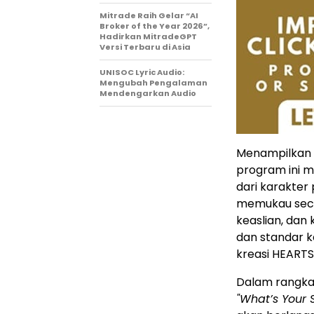
Mitrade Raih Gelar “AI
Broker of the Year 2026”,
Hadirkan MitradeGPT
Versi Terbaru di Asia
UNISOC Lyric Audio:
Mengubah Pengalaman
Mendengarkan Audio
Menampilkan d
program ini 
dari karakter
memukau seca
keaslian, dan 
dan standar k
kreasi HEARTS
Dalam rangka
"What’s Your 