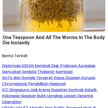
One Teaspoon And All The Worms In The Body
Die Instantly
Berita Terkait
Diplomasi ASEAN Kembali Diuji, Prabowo Apresiasi
Gencatan Senjata Thailand-Kamboja
GoTo dan Google Terseret Kasus Dugaan Korupsi
Chromebook Pendidikan Nasional
ICC Singapura Jadi Arena Gugatan Kontrak Satelit:
Indonesia Siapkan Bukti Lengkap Lawan Detenté
Operation
ORARI Usia 57: Mandiri, Non Politik, Bermartabat di