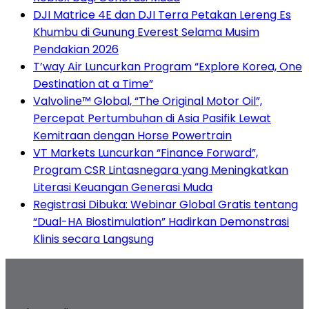
DJI Matrice 4E dan DJI Terra Petakan Lereng Es
Khumbu di Gunung Everest Selama Musim
Pendakian 2026
T’way Air Luncurkan Program “Explore Korea, One
Destination at a Time”
Valvoline™ Global, “The Original Motor Oil”,
Percepat Pertumbuhan di Asia Pasifik Lewat
Kemitraan dengan Horse Powertrain
VT Markets Luncurkan “Finance Forward”,
Program CSR Lintasnegara yang Meningkatkan
Literasi Keuangan Generasi Muda
Registrasi Dibuka: Webinar Global Gratis tentang
“Dual-HA Biostimulation” Hadirkan Demonstrasi
Klinis secara Langsung