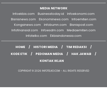
MEDIA NETWORK
Infoekbis.com
Businesstoday.id
Infoekonomi.com
Bisnisnews.com
Ekonominews.com
Infoemiten.com
Kongsinews.com
Infobumn.com
Bisnispost.com
Infofinansial.com
Infoesdm.com
Mediaemiten.com
Infotelko.com
Ekbisindonesia.com
HOME
HISTORI MEDIA
TIM REDAKSI
KODE ETIK
PEDOMAN MEDIA
HAK JAWAB
KONTAK IKLAN
COPYRIGHT © 2026 INFOTELKO.COM - ALL RIGHTS RESERVED