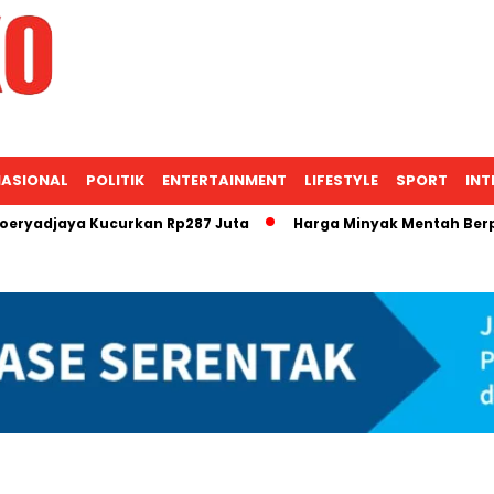
ASIONAL
POLITIK
ENTERTAINMENT
LIFESTYLE
SPORT
INT
ya Kucurkan Rp287 Juta
Harga Minyak Mentah Berpotensi Na