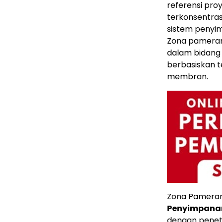
referensi pro
terkonsentras
sistem penyim
Zona pameran 
dalam bidang d
berbasiskan 
membran.
Zona Pamera
Penyimpanan
dengan penetr