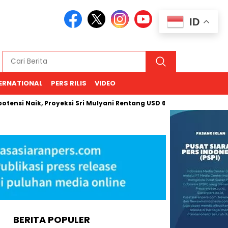
ID
ERNATIONAL
PERS RILIS
VIDEO
ik, Proyeksi Sri Mulyani Rentang USD 66–94
Kemenhan Hany
BERITA POPULER