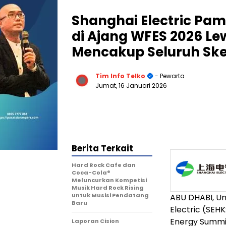
Shanghai Electric Pa
di Ajang WFES 2026 Le
Mencakup Seluruh Ske
Tim Info Telko
- Pewarta
Jumat, 16 Januari 2026
Berita Terkait
Hard Rock Cafe dan
Coca-Cola®
Meluncurkan Kompetisi
Musik Hard Rock Rising
untuk Musisi Pendatang
ABU DHABI, Un
Baru
Electric (SEHK
Energy Summit
Laporan Cision