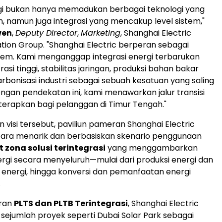
rgi bukan hanya memadukan berbagai teknologi yang
h, namun juga integrasi yang mencakup level sistem,"
wen
,
Deputy Director
,
Marketing
, Shanghai Electric
ion Group. "Shanghai Electric berperan sebagai
stem. Kami menganggap integrasi energi terbarukan
si tinggi, stabilitas jaringan, produksi bahan bakar
arbonisasi industri sebagai sebuah kesatuan yang saling
ngan pendekatan ini, kami menawarkan jalur transisi
terapkan bagi pelanggan di Timur Tengah."
 visi tersebut, paviliun pameran Shanghai Electric
cara menarik dan berbasiskan skenario penggunaan
 zona solusi terintegrasi
yang menggambarkan
energi secara menyeluruh—mulai dari produksi energi dan
energi, hingga konversi dan pemanfaatan energi
.
eran
PLTS dan PLTB Terintegrasi
, Shanghai Electric
ejumlah proyek seperti Dubai Solar Park sebagai