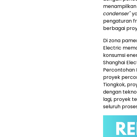
menampilka
condenser"
ya
pengaturan fre
berbagai proy
Di zona pam
Electric mema
konsumsi energ
Shanghai Elec
Percontohan Me
proyek percon
Tiongkok, pro
dengan teknol
lagi, proyek 
seluruh prose