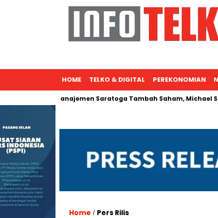
HOME
TELKO & DIGITAL
PEREKONOMIAN
N
nal
Manajemen Saratoga Tambah Saham, Michael Soeryadja
Home
Pers Rilis
/