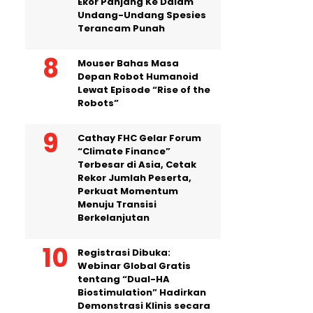
Ekor Panjang Ke Dalam
Undang-Undang Spesies
Terancam Punah
Mouser Bahas Masa
Depan Robot Humanoid
Lewat Episode “Rise of the
Robots”
Cathay FHC Gelar Forum
“Climate Finance”
Terbesar di Asia, Cetak
Rekor Jumlah Peserta,
Perkuat Momentum
Menuju Transisi
Berkelanjutan
Registrasi Dibuka:
Webinar Global Gratis
tentang “Dual-HA
Biostimulation” Hadirkan
Demonstrasi Klinis secara