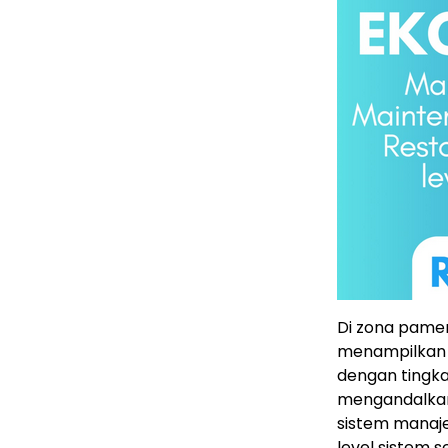
Di zona pam
menampilkan j
dengan tingka
mengandalkan 
sistem manaje
level sistem 