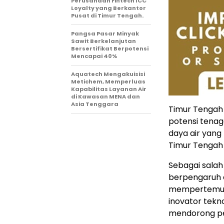
Perusahaan Fintech ICC
Loyalty yang Berkantor
Pusat di Timur Tengah.
Pangsa Pasar Minyak
Sawit Berkelanjutan
Bersertifikat Berpotensi
Mencapai 40%
Aquatech Mengakuisisi
Metichem, Memperluas
Kapabilitas Layanan Air
di Kawasan MENA dan
Asia Tenggara
Timur Tengah
potensi tenag
daya air yang 
Timur Tengah 
Sebagai salah
berpengaruh d
mempertemuka
inovator tekn
mendorong pe