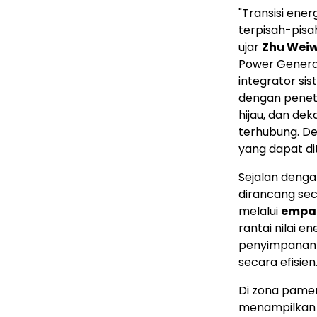
"Transisi ene
terpisah-pisa
ujar
Zhu Wei
Power Generat
integrator si
dengan penetra
hijau, dan dek
terhubung. De
yang dapat di
Sejalan dengan
dirancang se
melalui
empat
rantai nilai 
penyimpanan 
secara efisien
Di zona pam
menampilkan s