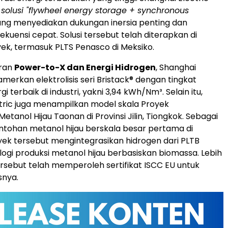
n
solusi "flywheel energy storage + synchronous
ng menyediakan dukungan inersia penting dan
kuensi cepat. Solusi tersebut telah diterapkan di
ek, termasuk PLTS Penasco di Meksiko.
eran
Power-to-X dan Energi Hidrogen
, Shanghai
merkan elektrolisis seri Bristack® dengan tingkat
i terbaik di industri, yakni 3,94 kWh/Nm³. Selain itu,
tric juga menampilkan model skala Proyek
tanol Hijau Taonan di Provinsi Jilin, Tiongkok. Sebagai
tohan metanol hijau berskala besar pertama di
yek tersebut mengintegrasikan hidrogen dari PLTB
ogi produksi metanol hijau berbasiskan biomassa. Lebih
tersebut telah memperoleh sertifikat ISCC EU untuk
snya.