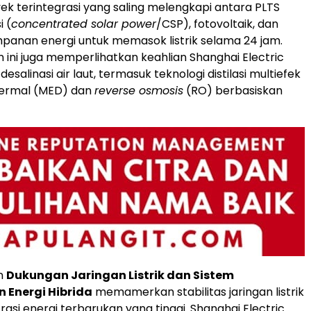
yek terintegrasi yang saling melengkapi antara PLTS
i (
concentrated solar power
/CSP), fotovoltaik, dan
panan energi untuk memasok listrik selama 24 jam.
ini juga memperlihatkan keahlian Shanghai Electric
esalinasi air laut, termasuk teknologi distilasi multiefek
termal (MED) dan
reverse osmosis
(RO) berbasiskan
n
Dukungan Jaringan Listrik dan Sistem
 Energi Hibrida
memamerkan stabilitas jaringan listrik
asi energi terbarukan yang tinggi. Shanghai Electric