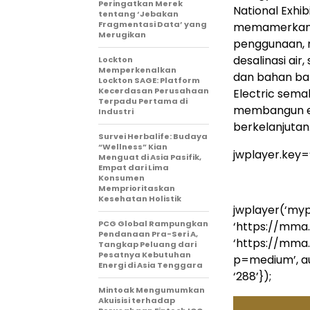
Peringatkan Merek
National Exhib
tentang ‘Jebakan
Fragmentasi Data’ yang
memamerkan so
Merugikan
penggunaan, m
desalinasi air
Lockton
Memperkenalkan
dan bahan baka
Lockton SAGE: Platform
Kecerdasan Perusahaan
Electric sem
Terpadu Pertama di
membangun ek
Industri
berkelanjutan
Survei Herbalife: Budaya
“Wellness” Kian
jwplayer.key
Menguat di Asia Pasifik,
Empat dari Lima
Konsumen
Memprioritaskan
Kesehatan Holistik
jwplayer(‘mypl
PCG Global Rampungkan
‘https://mma
Pendanaan Pra-Seri A,
‘https://mma
Tangkap Peluang dari
Pesatnya Kebutuhan
p=medium’, auto
Energi di Asia Tenggara
‘288’});
Mintoak Mengumumkan
Akuisisi terhadap