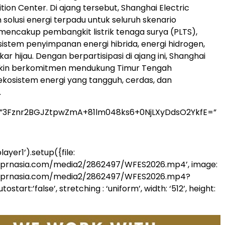
ition Center. Di ajang tersebut, Shanghai Electric
lusi energi terpadu untuk seluruh skenario
encakup pembangkit listrik tenaga surya (PLTS),
, sistem penyimpanan energi hibrida, energi hidrogen,
r hijau. Dengan berpartisipasi di ajang ini, Shanghai
akin berkomitmen mendukung Timur Tengah
osistem energi yang tangguh, cerdas, dan
.
=”3Fznr2BGJZtpwZmA+81lm048ks6+0NjLXyDdsO2YkfE=”
ayer1’).setup({file:
.prnasia.com/media2/2862497/WFES2026.mp4’, image:
.prnasia.com/media2/2862497/WFES2026.mp4?
start:’false’, stretching : ‘uniform’, width: ‘512’, height: