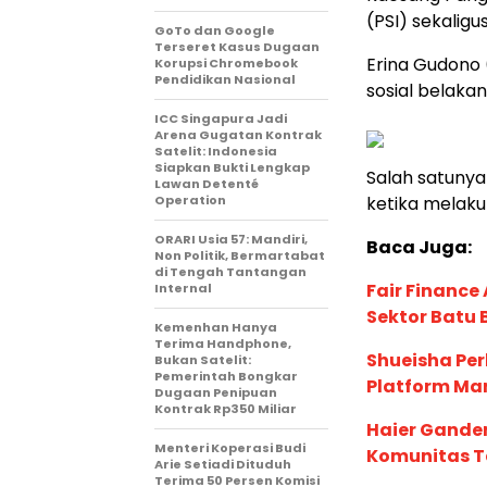
(PSI) sekaligu
GoTo dan Google
Terseret Kasus Dugaan
Erina Gudono 
Korupsi Chromebook
Pendidikan Nasional
sosial belakan
ICC Singapura Jadi
Arena Gugatan Kontrak
Satelit: Indonesia
Siapkan Bukti Lengkap
Salah satuny
Lawan Detenté
Operation
ketika melaku
ORARI Usia 57: Mandiri,
Baca Juga:
Non Politik, Bermartabat
di Tengah Tantangan
Fair Financ
Internal
Sektor Batu 
Kemenhan Hanya
Terima Handphone,
Shueisha Pe
Bukan Satelit:
Pemerintah Bongkar
Platform Ma
Dugaan Penipuan
Kontrak Rp350 Miliar
Haier Ganden
Menteri Koperasi Budi
Komunitas T
Arie Setiadi Dituduh
Terima 50 Persen Komisi