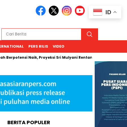
ID
ERNATIONAL
PERS RILIS
VIDEO
tensi Naik, Proyeksi Sri Mulyani Rentang USD 66–94
Kemenh
BERITA POPULER