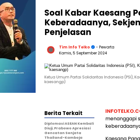
Soal Kabar Kaesang P
Keberadaanya, Sekjen P
Penjelasan
Tim Info Telko
- Pewarta
Kamis, 5 September 2024
Ketua Umum Partai Solidaritas Indonesia (PSI), 
kaesangp)
INFOTELKO.
Berita Terkait
menanggapi so
Diplomasi ASEAN Kembali
keberadaanya
Diuji, Prabowo Apresiasi
Gencatan Senjata
Thailand-Kamboja
Kaesang Panga