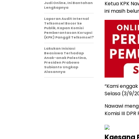
Ketua KPK Na
Judi Online, Ini Bantahan
Lengkapnya
ini masih be
Laporan Audit Internal
Telkomsel Bocor ke
Publik, Kapan Komisi
Pemberantasan Korupsi
(KPK) Panggil Telkomsel?
Lakukan Inisiasi
Beasiswa Terhadap
Anak-anak Palestina,
Presiden Prabowo
Subianto Ungkap
Alasannya
“Kami enggak 
Selasa (3/9/2
Nawawi mengat
Komisi III DPR
Kaesang 