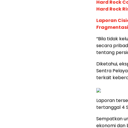
Hard Rock C
Hard Rock Ri
Laporan Cis
Fragmentasi
“Bila tidak ke
secara pribad
tentang persia
Diketahui, ek
Sentra Pelaya
terkait keber
Laporan ters
tertanggal 4
Sempatkan un
ekonomi dan b