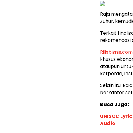
Raja mengata
Zuhur, kemudi
Terkait final
rekomendasi d
Rilisbisnis.com
khusus ekonom
ataupun untuk
korporasi, in
Selain itu, R
berkantor sete
Baca Juga:
UNISOC Lyri
Audio