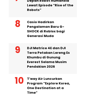
Depan Robot Humanoid
Lewat Episode “Rise of the
Robots”
Casio Hadirkan
Pengalaman Baru G-
SHOCK di Roblox bagi
Generasi Muda
DJI Matrice 4E dan DJI
Terra Petakan Lereng Es
Khumbu di Gunung
Everest Selama Musim
Pendakian 2026
T’way Air Luncurkan
Program “Explore Korea,
One Destination at a
Time”