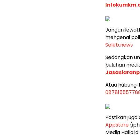
Infokumkm.
Jangan lewatk
mengenai poli
Seleb.news
Sedangkan untu
puluhan media 
Jasasiaranp
Atau hubungi
08781555778
Pastikan juga
Appstore
(iph
Media Hallo.id