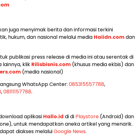
com
an juga menyimak berita dan informasi terkini
tik, hukum, dan nasional melalui media
Haiidn.com
dan
k publikasi press release di media ini atau serentak di
lainnya, klik
Rilisbisnis.com
(khusus media ekbis) dan
ers.com
(media nasional)
 langsung WhatsApp Center:
085315557788
,
8
,
08111157788
.
 download aplikasi
Hallo.id
di di
Playstore
(Android) dan
one), untuk mendapatkan aneka artikel yang menarik.
 dapat diakses melalui
Google News
.