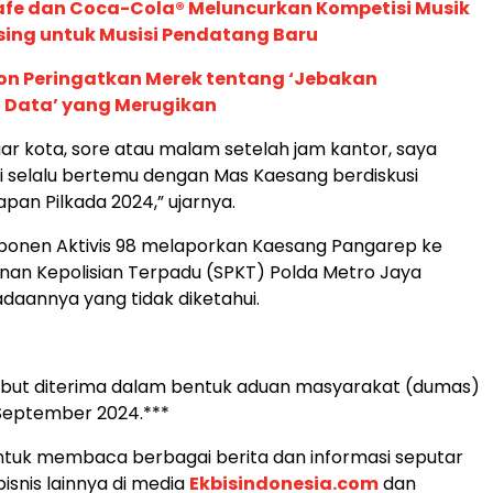
afe dan Coca-Cola® Meluncurkan Kompetisi Musik
sing untuk Musisi Pendatang Baru
ion Peringatkan Merek tentang ‘Jebakan
 Data’ yang Merugikan
luar kota, sore atau malam setelah jam kantor, saya
i selalu bertemu dengan Mas Kaesang berdiskusi
pan Pilkada 2024,” ujarnya.
sponen Aktivis 98 melaporkan Kaesang Pangarep ke
nan Kepolisian Terpadu (SPKT) Polda Metro Jaya
adaannya yang tidak diketahui.
ebut diterima dalam bentuk aduan masyarakat (dumas)
 September 2024.***
tuk membaca berbagai berita dan informasi seputar
isnis lainnya di media
Ekbisindonesia.com
dan