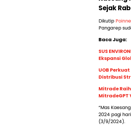
Sejak Rab
Dikutip
Poinn
Pangarep suda
Baca Juga:
SUS ENVIRONM
Ekspansi Glo
UOB Perkuat
Distribusi St
Mitrade Raih
MitradeGPT V
“Mas Kaesang 
2024 pagi har
(3/9/2024).