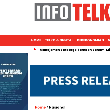
HOME
TELKO & DIGITAL
PEREKONOMIAN
N
si Nasional
Manajemen Saratoga Tambah Saham, Michael So
Home
Nasional
/