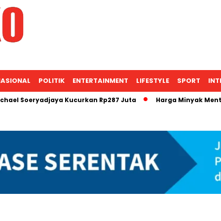
ASIONAL
POLITIK
ENTERTAINMENT
LIFESTYLE
SPORT
INT
eryadjaya Kucurkan Rp287 Juta
Harga Minyak Mentah Berpo