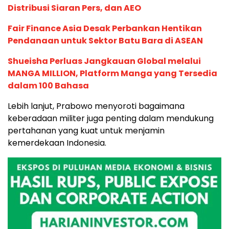
Distribusi Siaran Pers, dan AEO
Fair Finance Asia Desak Perbankan Hentikan
Pendanaan untuk Sektor Batu Bara di ASEAN
Shueisha Perluas Jangkauan Global melalui
MANGA MILLION, Platform Manga yang Tersedia
dalam 100 Bahasa
Lebih lanjut, Prabowo menyoroti bagaimana
keberadaan militer juga penting dalam mendukung
pertahanan yang kuat untuk menjamin
kemerdekaan Indonesia.