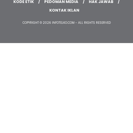
HOME
HISTORI MEDIA
TIM REDAKSI
KODE ETIK
PEDOMAN MEDIA
HAK JAWAB
KONTAK IKLAN
COPYRIGHT © 2026 INFOTELKO.COM - ALL RIGHTS RESERVED