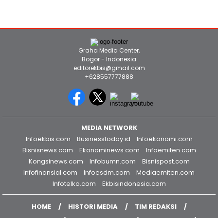
Langsung
Graha Media Center,
Bogor - Indonesia
editorekbis@gmail.com
+628557777888
MEDIA NETWORK
Infoekbis.com
Businesstoday.id
Infoekonomi.com
Bisnisnews.com
Ekonominews.com
Infoemiten.com
Kongsinews.com
Infobumn.com
Bisnispost.com
Infofinansial.com
Infoesdm.com
Mediaemiten.com
Infotelko.com
Ekbisindonesia.com