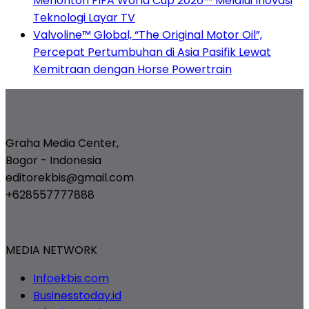
Menonton FIFA World Cup 2026™ Melalui Inovasi
Teknologi Layar TV
Valvoline™ Global, “The Original Motor Oil”,
Percepat Pertumbuhan di Asia Pasifik Lewat
Kemitraan dengan Horse Powertrain
Graha Media Center,
Bogor - Indonesia
editorekbis@gmail.com
+628557777888
MEDIA NETWORK
Infoekbis.com
Businesstoday.id