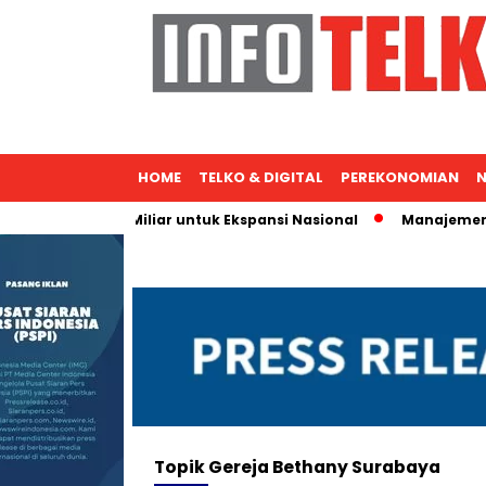
HOME
TELKO & DIGITAL
PEREKONOMIAN
N
it ICBC Rp400 Miliar untuk Ekspansi Nasional
Manajemen Sar
Topik
Gereja Bethany Surabaya