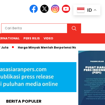
ID
ERNATIONAL
PERS RILIS
VIDEO
ta
Harga Minyak Mentah Berpotensi Naik, Proyeksi Sri Muly
BERITA POPULER