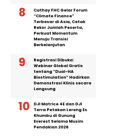
Cathay FHC Gelar Forum
“Climate Finance”
Terbesar di Asia, Cetak
Rekor Jumlah Peserta,
Perkuat Momentum
Menuju Transisi
Berkelanjutan
Registrasi Dibuka:
Webinar Global Gratis
tentang “Dual-HA
Biostimulation” Hadirkan
Demonstrasi Klinis secara
Langsung
DJI Matrice 4E dan DJI
Terra Petakan Lereng Es
Khumbu di Gunung
Everest Selama Musim
Pendakian 2026