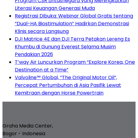
Program CSR Lintasnegara yang Meningkatkan
Literasi Keuangan Generasi Muda
Registrasi Dibuka: Webinar Global Gratis tentang
“Dual-HA Biostimulation” Hadirkan Demonstrasi
Klinis secara Langsung
DJI Matrice 4E dan DJI Terra Petakan Lereng Es
Khumbu di Gunung Everest Selama Musim
Pendakian 2026
T’way Air Luncurkan Program “Explore Korea, One
Destination at a Time”
Valvoline™ Global, “The Original Motor Oil”,
Percepat Pertumbuhan di Asia Pasifik Lewat
Kemitraan dengan Horse Powertrain
Graha Media Center,
Bogor - Indonesia