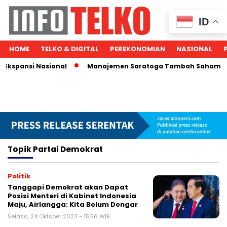
ID
HOME
TELKO & DIGITAL
PEREKONOMIAN
NASIONAL
 Ekspansi Nasional
Manajemen Saratoga Tambah Saham, Mic
Topik
Partai Demokrat
Politik
Tanggapi Demokrat akan Dapat
Posisi Menteri di Kabinet Indonesia
Maju, Airlangga: Kita Belum Dengar
Selasa, 24 Oktober 2023 - 15:56 WIB