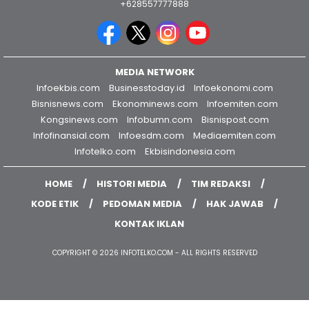
+628557777888
MEDIA NETWORK
Infoekbis.com
Businesstoday.id
Infoekonomi.com
Bisnisnews.com
Ekonominews.com
Infoemiten.com
Kongsinews.com
Infobumn.com
Bisnispost.com
Infofinansial.com
Infoesdm.com
Mediaemiten.com
Infotelko.com
Ekbisindonesia.com
HOME
HISTORI MEDIA
TIM REDAKSI
KODE ETIK
PEDOMAN MEDIA
HAK JAWAB
KONTAK IKLAN
COPYRIGHT © 2026 INFOTELKO.COM - ALL RIGHTS RESERVED