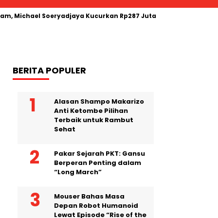
m, Michael Soeryadjaya Kucurkan Rp287 Juta
Harga Minyak
BERITA POPULER
Alasan Shampo Makarizo
Anti Ketombe Pilihan
Terbaik untuk Rambut
Sehat
Pakar Sejarah PKT: Gansu
Berperan Penting dalam
“Long March”
Mouser Bahas Masa
Depan Robot Humanoid
Lewat Episode “Rise of the