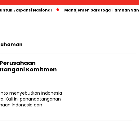
 untuk Ekspansi Nasional
Manajemen Saratoga Tambah Saha
epahaman
20 Perusahaan
atangani Komitmen
anto menyebutkan Indonesia
a. Kali ini penandatanganan
haan Indonesia dan