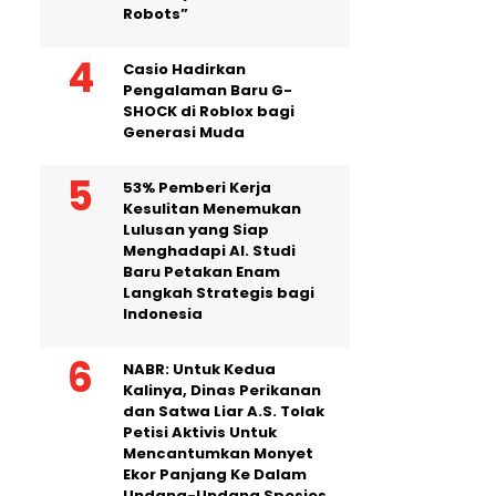
Robots”
Casio Hadirkan
Pengalaman Baru G-
SHOCK di Roblox bagi
Generasi Muda
53% Pemberi Kerja
Kesulitan Menemukan
Lulusan yang Siap
Menghadapi AI. Studi
Baru Petakan Enam
Langkah Strategis bagi
Indonesia
NABR: Untuk Kedua
Kalinya, Dinas Perikanan
dan Satwa Liar A.S. Tolak
Petisi Aktivis Untuk
Mencantumkan Monyet
Ekor Panjang Ke Dalam
Undang-Undang Spesies