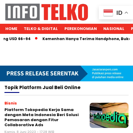
ID
HOME
TELKO & DIGITAL
PEREKONOMIAN
NASIONAL
tang USD 66–94
Kemenhan Hanya Terima Handphone, Bukan Sa
Topik
Platform Jual Beli Online
Bisnis
Platform Tokopedia Kerja Sama
dengan Meta Indonesia Beri Solusi
Pemasaran dengan Fitur
Collaborative Ads
Kamis, 8 Juni 2023 - 17:28 WIB