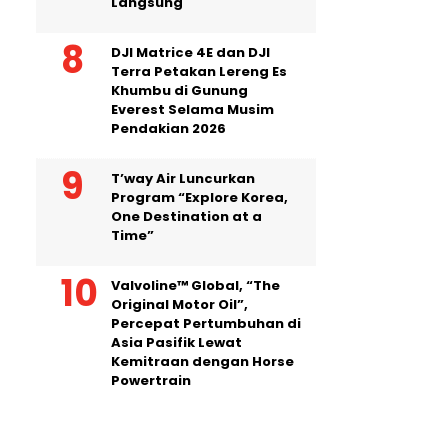
Langsung
DJI Matrice 4E dan DJI
Terra Petakan Lereng Es
Khumbu di Gunung
Everest Selama Musim
Pendakian 2026
T’way Air Luncurkan
Program “Explore Korea,
One Destination at a
Time”
Valvoline™ Global, “The
Original Motor Oil”,
Percepat Pertumbuhan di
Asia Pasifik Lewat
Kemitraan dengan Horse
Powertrain