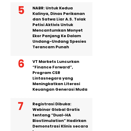
NABR: Untuk Kedua
Kalinya, Dinas Perikanan
dan Satwa Liar A.S. Tolak
Petisi Aktivis Untuk
Mencantumkan Monyet
Ekor Panjang Ke Dalam
Undang-Undang Spesies
Terancam Punah
VT Markets Luncurkan
“Finance Forward”,
Program CSR
Lintasnegara yang
Meningkatkan Literasi
Keuangan Generasi Muda
Registrasi Dibuka:
Webinar Global Gratis
tentang “Dual-HA
Biostimulation” Hadirkan
Demonstrasi Klinis secara