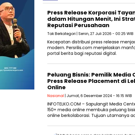
Press Release Korporasi Tayang
dalam Hitungan Menit, Ini Str
Reputasi Perusahaan
Tak Berkategori
| Senin, 27 Juli 2026 - 00:25 WIB
Kecepatan distribusi press release menjad
modern. Persrilis.com menjelaskan manfaa
portal berita bagi reputasi digital.
Peluang Bisnis: Pemilik Media O
Press Release Placement di Le
Online
Nasional
| Jumat, 6 Desember 2024 - 16:15 WIB
INFOTELKO.COM – Sapulangit Media Cent
150+ media online membuka peluang bisin
online berkolaborasi. Tujuan utamanya a