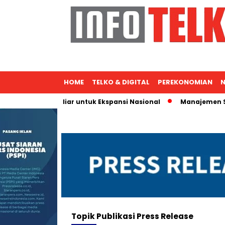
HOME
TELKO & DIGITAL
PEREKONOMIAN
N
t ICBC Rp400 Miliar untuk Ekspansi Nasional
Manajemen Sara
Topik
Publikasi Press Release