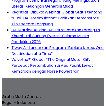
Program CSR Lintasnegara yang Meningkatkan
Literasi Keuangan Generasi Muda
Registrasi Dibuka: Webinar Global Gratis tentang
“Dual-HA Biostimulation” Hadirkan Demonstrasi
Klinis secara Langsung
DJI Matrice 4E dan DJI Terra Petakan Lereng Es
Khumbu di Gunung Everest Selama Musim
Pendakian 2026
T’way Air Luncurkan Program “Explore Korea, One
Destination at a Time”
Valvoline™ Global, “The Original Motor Oil”,
Percepat Pertumbuhan di Asia Pasifik Lewat
Kemitraan dengan Horse Powertrain
Graha Media Center,
Bogor - Indonesia