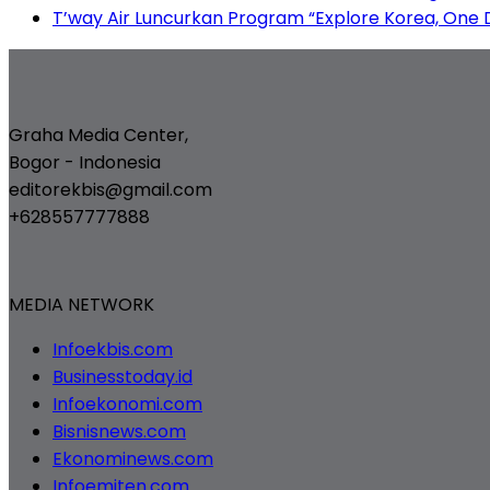
T’way Air Luncurkan Program “Explore Korea, One D
Graha Media Center,
Bogor - Indonesia
editorekbis@gmail.com
+628557777888
MEDIA NETWORK
Infoekbis.com
Businesstoday.id
Infoekonomi.com
Bisnisnews.com
Ekonominews.com
Infoemiten.com