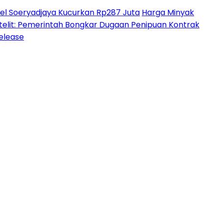
l Soeryadjaya Kucurkan Rp287 Juta
Harga Minyak
lit: Pemerintah Bongkar Dugaan Penipuan Kontrak
Release