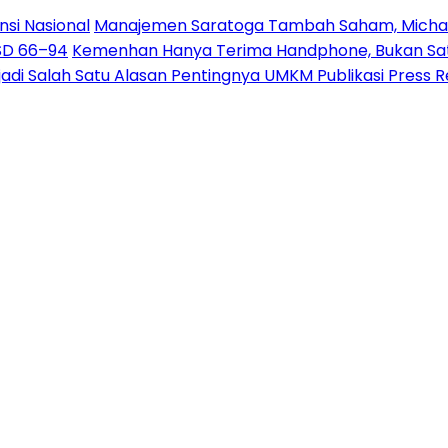
nsi Nasional
Manajemen Saratoga Tambah Saham, Michae
USD 66–94
Kemenhan Hanya Terima Handphone, Bukan Sate
jadi Salah Satu Alasan Pentingnya UMKM Publikasi Press 