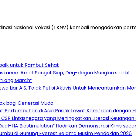
inasi Nasional Vokasi (TKNV) kembali mengadakan pert
baik untuk Rambut Sehat
iskaeee: Amat Sangat Siap, Deg-degan Mungkin sedikit
 “Long March”
atwa Liar A.S. Tolak Petisi Aktivis Untuk Mencantumkan
ox bagi Generasi Muda
epat Pertumbuhan di Asia Pasifik Lewat Kemitraan dengan 
 CSR Lintasnegara yang Meningkatkan Literasi Keuangan
“Dual-HA Biostimulation” Hadirkan Demonstrasi Klinis sec
Khumbu di Gunung Everest Selama Musim Pendakian 2026