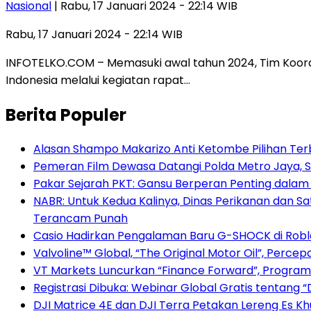
Nasional
| Rabu, 17 Januari 2024 - 22:14 WIB
Rabu, 17 Januari 2024 - 22:14 WIB
INFOTELKO.COM – Memasuki awal tahun 2024, Tim Koord
Indonesia melalui kegiatan rapat…
Berita Populer
Alasan Shampo Makarizo Anti Ketombe Pilihan Ter
Pemeran Film Dewasa Datangi Polda Metro Jaya, S
Pakar Sejarah PKT: Gansu Berperan Penting dalam
NABR: Untuk Kedua Kalinya, Dinas Perikanan dan S
Terancam Punah
Casio Hadirkan Pengalaman Baru G-SHOCK di Robl
Valvoline™ Global, “The Original Motor Oil”, Perc
VT Markets Luncurkan “Finance Forward”, Program
Registrasi Dibuka: Webinar Global Gratis tentang 
DJI Matrice 4E dan DJI Terra Petakan Lereng Es 