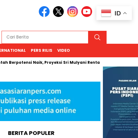
ID
ERNATIONAL
PERS RILIS
VIDEO
otensi Naik, Proyeksi Sri Mulyani Rentang USD 66–94
Kemen
BERITA POPULER