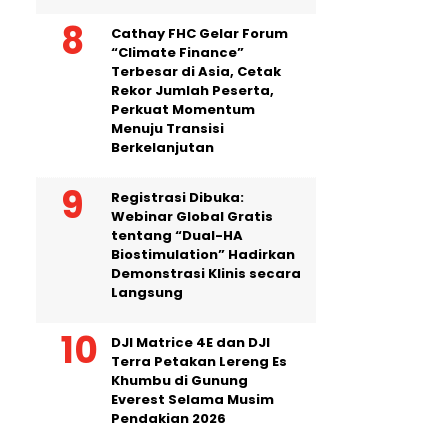
Cathay FHC Gelar Forum
“Climate Finance”
Terbesar di Asia, Cetak
Rekor Jumlah Peserta,
Perkuat Momentum
Menuju Transisi
Berkelanjutan
Registrasi Dibuka:
Webinar Global Gratis
tentang “Dual-HA
Biostimulation” Hadirkan
Demonstrasi Klinis secara
Langsung
DJI Matrice 4E dan DJI
Terra Petakan Lereng Es
Khumbu di Gunung
Everest Selama Musim
Pendakian 2026