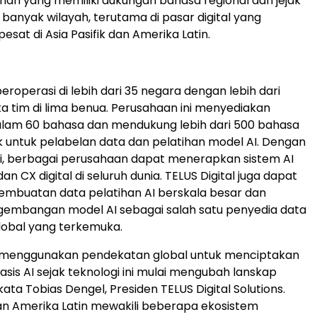
nan yang memiliki dukungan bahasa regional dan jejak
 banyak wilayah, terutama di pasar digital yang
sat di Asia Pasifik dan Amerika Latin.
beroperasi di lebih dari 35 negara dengan lebih dari
a tim di lima benua. Perusahaan ini menyediakan
alam 60 bahasa dan mendukung lebih dari 500 bahasa
 untuk pelabelan data dan pelatihan model AI. Dengan
ini, berbagai perusahaan dapat menerapkan sistem AI
an CX digital di seluruh dunia. TELUS Digital juga dapat
mbuatan data pelatihan AI berskala besar dan
embangan model AI sebagai salah satu penyedia data
global yang terkemuka.
al menggunakan pendekatan global untuk menciptakan
asis AI sejak teknologi ini mulai mengubah lanskap
ata Tobias Dengel, Presiden TELUS Digital Solutions.
 dan Amerika Latin mewakili beberapa ekosistem