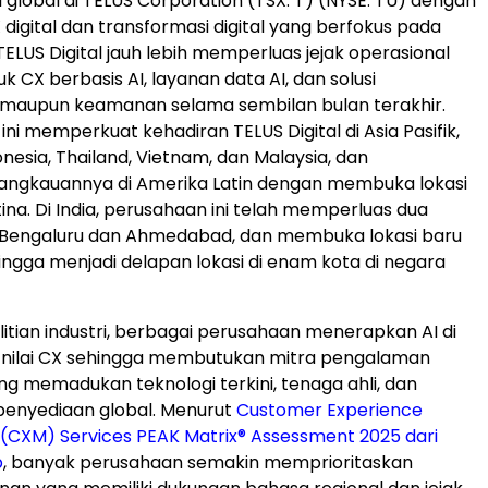
gi global di TELUS Corporation (TSX: T) (NYSE: TU) dengan
X digital dan transformasi digital yang berfokus pada
ELUS Digital jauh lebih memperluas jejak operasional
k CX berbasis AI, layanan data AI, dan solusi
maupun keamanan selama sembilan bulan terakhir.
ni memperkuat kehadiran TELUS Digital di Asia Pasifik,
nesia, Thailand, Vietnam, dan Malaysia, dan
angkauannya di Amerika Latin dengan membuka lokasi
ina. Di India, perusahaan ini telah memperluas dua
i Bengaluru dan Ahmedabad, dan membuka lokasi baru
hingga menjadi delapan lokasi di enam kota di negara
itian industri, berbagai perusahaan menerapkan AI di
i nilai CX sehingga membutukan mitra pengalaman
g memadukan teknologi terkini, tenaga ahli, dan
nyediaan global. Menurut
Customer Experience
CXM) Services PEAK Matrix® Assessment 2025 dari
p
, banyak perusahaan semakin memprioritaskan