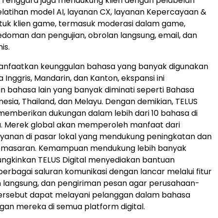
a Tenggara juga mendukung klien dengan pelabelan
elatihan model AI, layanan CX, layanan Kepercayaan &
uk klien game, termasuk moderasi dalam game,
oman dan pengujian, obrolan langsung, email, dan
is.
faatkan keunggulan bahasa yang banyak digunakan
 Inggris, Mandarin, dan Kanton, ekspansi ini
bahasa lain yang banyak diminati seperti Bahasa
nesia, Thailand, dan Melayu. Dengan demikian, TELUS
 memberikan dukungan dalam lebih dari 10 bahasa di
a. Merek global akan memperoleh manfaat dari
yanan di pasar lokal yang mendukung peningkatan dan
emasaran. Kemampuan mendukung lebih banyak
gkinkan TELUS Digital menyediakan bantuan
berbagai saluran komunikasi dengan lancar melalui fitur
n langsung, dan pengiriman pesan agar perusahaan-
ersebut dapat melayani pelanggan dalam bahasa
ggan mereka di semua platform digital.