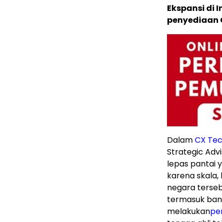
Ekspansi di 
penyediaan C
Dalam
CX Tec
Strategic Adv
lepas pantai y
karena skala, 
negara tersebu
termasuk bany
melakukan
per