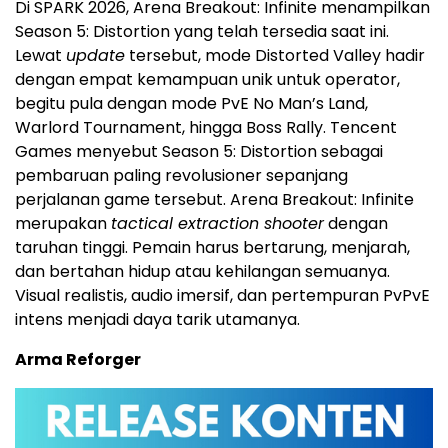
Di SPARK 2026, Arena Breakout: Infinite menampilkan
Season 5: Distortion yang telah tersedia saat ini.
Lewat
update
tersebut, mode Distorted Valley hadir
dengan empat kemampuan unik untuk operator,
begitu pula dengan mode PvE No Man’s Land,
Warlord Tournament, hingga Boss Rally. Tencent
Games menyebut Season 5: Distortion sebagai
pembaruan paling revolusioner sepanjang
perjalanan game tersebut. Arena Breakout: Infinite
merupakan
tactical extraction shooter
dengan
taruhan tinggi. Pemain harus bertarung, menjarah,
dan bertahan hidup atau kehilangan semuanya.
Visual realistis, audio imersif, dan pertempuran PvPvE
intens menjadi daya tarik utamanya.
Arma Reforger