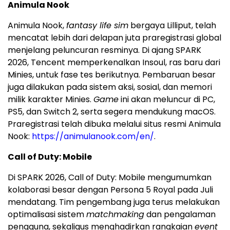
Animula Nook
Animula Nook,
fantasy life sim
bergaya Lilliput, telah
mencatat lebih dari delapan juta praregistrasi global
menjelang peluncuran resminya. Di ajang SPARK
2026, Tencent memperkenalkan Insoul, ras baru dari
Minies, untuk fase tes berikutnya. Pembaruan besar
juga dilakukan pada sistem aksi, sosial, dan memori
milik karakter Minies.
Game
ini akan meluncur di PC,
PS5, dan Switch 2, serta segera mendukung macOS.
Praregistrasi telah dibuka melalui situs resmi Animula
Nook:
https://animulanook.com/en/
.
Call of Duty: Mobile
Di SPARK 2026, Call of Duty: Mobile mengumumkan
kolaborasi besar dengan Persona 5 Royal pada Juli
mendatang. Tim pengembang juga terus melakukan
optimalisasi sistem
matchmaking
dan pengalaman
pengguna, sekaligus menghadirkan rangkaian
event