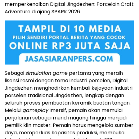
memperkenalkan Digital Jingdezhen: Porcelain Craft
Adventure di ajang SPARK 2026.
Sebagai
simulation game
pertama yang meraih
lisensi resmi dengan tema industri porselen, Digital
Jingdezhen menghadirkan kembali kejayaan industri
porselen tradisional Jingdezhen, lengkap dengan
seluruh proses pembuatan keramik buatan tangan.
Melalui
gameplay
imersif, pemain akan memulai
perjalanan sebagai murid magang hingga menjadi
pemilik kiln master. Pemain harus mengelola sumber
daya, memperluas kapasitas produksi, membuka