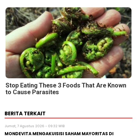
Stop Eating These 3 Foods That Are Known
to Cause Parasites
BERITA TERKAIT
Jumat, 7 Agustus 2026 - 09:32 WIB
MONDEVITA MENGAKUISISI SAHAM MAYORITAS DI