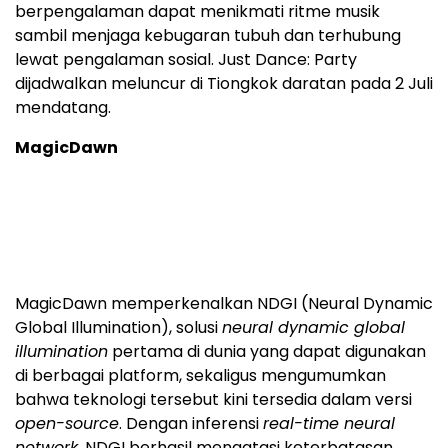
berpengalaman dapat menikmati ritme musik
sambil menjaga kebugaran tubuh dan terhubung
lewat pengalaman sosial. Just Dance: Party
dijadwalkan meluncur di Tiongkok daratan pada 2 Juli
mendatang.
MagicDawn
MagicDawn memperkenalkan NDGI (Neural Dynamic
Global Illumination), solusi
neural dynamic global
illumination
pertama di dunia yang dapat digunakan
di berbagai platform, sekaligus mengumumkan
bahwa teknologi tersebut kini tersedia dalam versi
open-source
. Dengan inferensi
real-time neural
network
, NDGI berhasil mengatasi keterbatasan