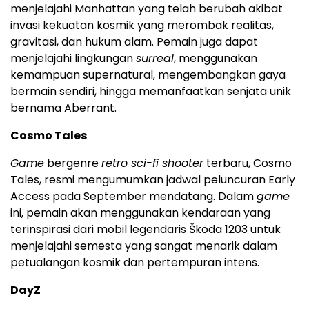
menjelajahi Manhattan yang telah berubah akibat
invasi kekuatan kosmik yang merombak realitas,
gravitasi, dan hukum alam. Pemain juga dapat
menjelajahi lingkungan
surreal
, menggunakan
kemampuan supernatural, mengembangkan gaya
bermain sendiri, hingga memanfaatkan senjata unik
bernama Aberrant.
Cosmo Tales
Game
bergenre
retro sci-fi shooter
terbaru, Cosmo
Tales, resmi mengumumkan jadwal peluncuran Early
Access pada September mendatang. Dalam
game
ini, pemain akan menggunakan kendaraan yang
terinspirasi dari mobil legendaris Škoda 1203 untuk
menjelajahi semesta yang sangat menarik dalam
petualangan kosmik dan pertempuran intens.
DayZ