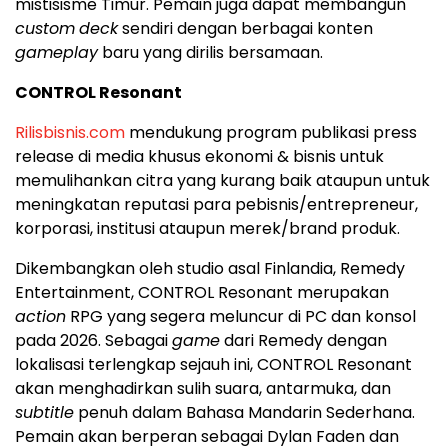
mistisisme Timur. Pemain juga dapat membangun
custom
deck
sendiri dengan berbagai konten
gameplay
baru yang dirilis bersamaan.
CONTROL Resonant
Rilisbisnis.com
mendukung program publikasi press
release di media khusus ekonomi & bisnis untuk
memulihankan citra yang kurang baik ataupun untuk
meningkatan reputasi para pebisnis/entrepreneur,
korporasi, institusi ataupun merek/brand produk.
Dikembangkan oleh studio asal Finlandia, Remedy
Entertainment, CONTROL Resonant merupakan
action
RPG yang segera meluncur di PC dan konsol
pada 2026. Sebagai
game
dari Remedy dengan
lokalisasi terlengkap sejauh ini, CONTROL Resonant
akan menghadirkan sulih suara, antarmuka, dan
subtitle
penuh dalam Bahasa Mandarin Sederhana.
Pemain akan berperan sebagai Dylan Faden dan