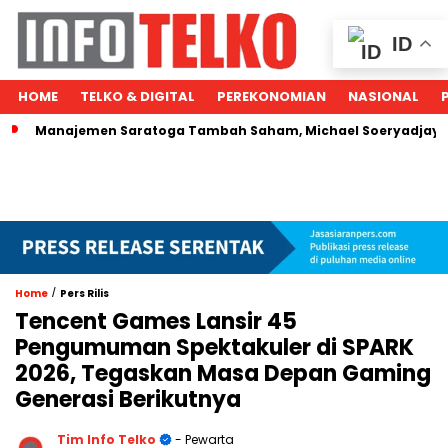
ID
HOME
TELKO & DIGITAL
PEREKONOMIAN
NASIONAL
emen Saratoga Tambah Saham, Michael Soeryadjaya Kucurkan R
/
Home
Pers Rilis
Tencent Games Lansir 45
Pengumuman Spektakuler di SPARK
2026, Tegaskan Masa Depan Gaming
Generasi Berikutnya
Tim Info Telko
- Pewarta