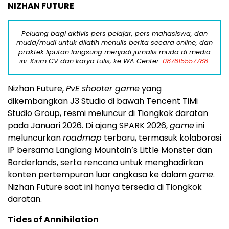
NIZHAN FUTURE
Peluang bagi aktivis pers pelajar, pers mahasiswa, dan
muda/mudi untuk dilatih menulis berita secara online, dan
praktek liputan langsung menjadi jurnalis muda di media
ini. Kirim CV dan karya tulis, ke WA Center:
087815557788.
Nizhan Future,
PvE shooter game
yang
dikembangkan J3 Studio di bawah Tencent TiMi
Studio Group, resmi meluncur di Tiongkok daratan
pada Januari 2026. Di ajang SPARK 2026,
game
ini
meluncurkan
roadmap
terbaru, termasuk kolaborasi
IP bersama Langlang Mountain’s Little Monster dan
Borderlands, serta rencana untuk menghadirkan
konten pertempuran luar angkasa ke dalam
game
.
Nizhan Future saat ini hanya tersedia di Tiongkok
daratan.
Tides of Annihilation