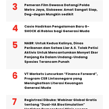
Pemeran Film Dewasa Datangi Polda
Metro Jaya, Siskaeee: Amat Sangat Siap,
Deg-degan Mungkin sedikit
Casio Hadirkan Pengalaman Baru G-
SHOCK di Roblox bagi Generasi Muda
NABR: Untuk Kedua Kalinya, Dinas
Perikanan dan Satwa Liar A.S. Tolak Petisi
Aktivis Untuk Mencantumkan Monyet Ekor
Panjang Ke Dalam Undang-Undang
Spesies Terancam Punah
VT Markets Luncurkan “Finance Forward”,
Program CSR Lintasnegara yang
Meningkatkan Literasi Keuangan
Generasi Muda
Registrasi Dibuka: Webinar Global Gratis
tentang “Dual-HA Biostimulation”