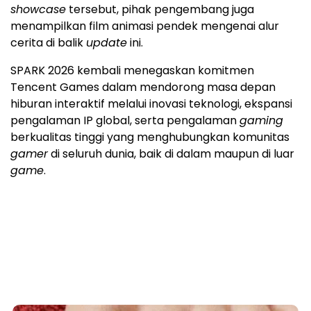
showcase
tersebut, pihak pengembang juga
menampilkan film animasi pendek mengenai alur
cerita di balik
update
ini.
SPARK 2026 kembali menegaskan komitmen
Tencent Games dalam mendorong masa depan
hiburan interaktif melalui inovasi teknologi, ekspansi
pengalaman IP global, serta pengalaman
gaming
berkualitas tinggi yang menghubungkan komunitas
gamer
di seluruh dunia, baik di dalam maupun di luar
game
.