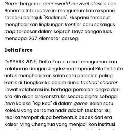
Game
bergenre
open-world survival classic
dari
Bohemia Interactive ini mengumumkan ekspansi
terbaru bertajuk "Badlands". Ekspansi tersebut
menghadirkan lingkungan
frontier
baru sekaligus
map
terbesar dalam sejarah DayZ dengan luas
mencapai 267 kilometer persegi.
Delta Force
Di SPARK 2026, Delta Force resmi mengumumkan
kolaborasi dengan Jingdezhen Imperial Kiln Institute
untuk menghadirkan salah satu porselen paling
ikonik di Tiongkok ke dalam dunia
tactical shooter
.
Lewat kolaborasi ini, berbagai porselen langka dari
era kiln akan direkonstruksi secara digital sebagai
item
koleksi "Big Red" di dalam
game
. Salah satu
koleksi yang pertama hadir adalah Ducktor Sui,
replika tempat dupa berbentuk bebek dari era
Kaisar Ming Chenghua yang menjadi ikon institusi