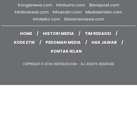
Kongsinews.com
Infobumn.com
Bisnispost.com
Infofinansial.com
Infoesdm.com
Mediaemiten.com
Infotelko.com
Ekbisindonesia.com
HOME
HISTORI MEDIA
TIM REDAKSI
KODE ETIK
PEDOMAN MEDIA
HAK JAWAB
KONTAK IKLAN
COPYRIGHT © 2026 INFOTELKO.COM - ALL RIGHTS RESERVED